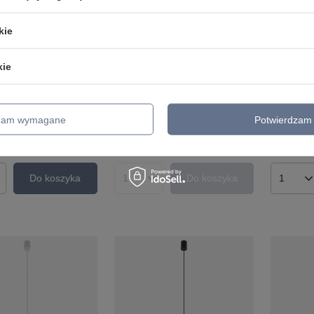
kie
CHWILOWO NIEDOSTĘPNY
kie
sząca FOURTY
Lampa wisząca FOURTY
Lampa wi
ski 11445
Nowodvorski 11447
Nowodvor
359,00 zł
359,00 zł
/
szt.
/
szt.
dzam wymagane
Potwierdzam 
o porównania
+ Dodaj do porównania
+ Dodaj d
Do koszyka
Do koszyka
roduktów
Ilość produktów
Ilość p