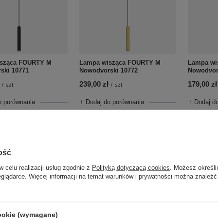
sząca FOURTY M
Lampa wisząca FOURTY M
Lampa wi
ski 10771
Nowodvorski 10772
Nowodvor
239,00 zł
179,00 zł
/
szt.
/
szt.
o porównania
+ Dodaj do porównania
+ Dodaj d
Do koszyka
Do koszyka
roduktów
Ilość produktów
Ilość p
ość
w celu realizacji usług zgodnie z
Polityką dotyczącą cookies
. Możesz określi
eglądarce. Więcej informacji na temat warunków i prywatności można znaleźć
cookie (wymagane)