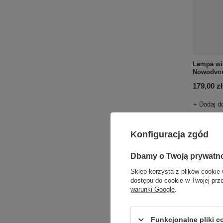
Lampa wi
Nowodvor
179,00 zł
+ Dodaj d
Konfiguracja zgód
Ilość p
Dbamy o Twoją prywatn
Sklep korzysta z plików cookie 
dostępu do cookie w Twojej prz
warunki Google
.
Funkcjonalne pliki 