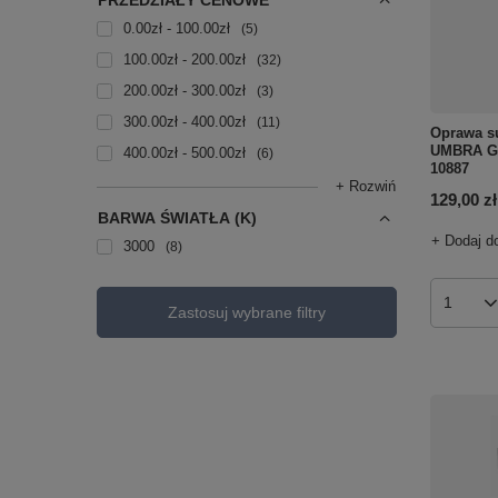
PRZEDZIAŁY CENOWE
0.00zł - 100.00zł
5
100.00zł - 200.00zł
32
200.00zł - 300.00zł
3
300.00zł - 400.00zł
11
Oprawa s
UMBRA G
400.00zł - 500.00zł
6
10887
+ Rozwiń
129,00 zł
BARWA ŚWIATŁA (K)
+ Dodaj d
3000
8
Ilość p
Zastosuj wybrane filtry