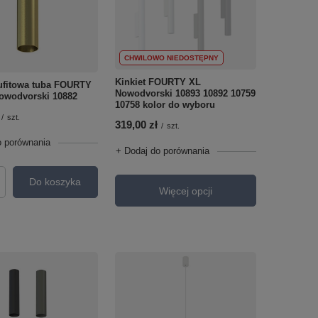
CHWILOWO NIEDOSTĘPNY
Kinkiet FOURTY XL
ufitowa tuba FOURTY
Nowodvorski 10893 10892 10759
owodvorski 10882
10758 kolor do wyboru
/
szt.
319,00 zł
/
szt.
o porównania
+ Dodaj do porównania
Do koszyka
roduktów
Więcej opcji