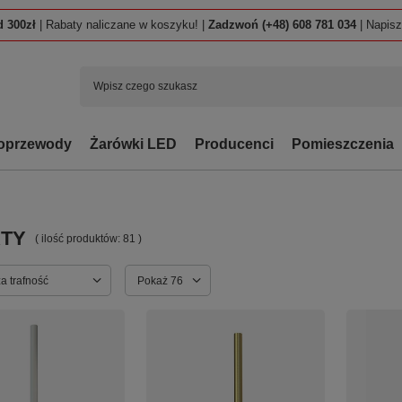
 300zł
| Rabaty naliczane w koszyku! |
Zadzwoń (+48) 608 781 034
| Napis
oprzewody
Żarówki LED
Producenci
Pomieszczenia
TY
( ilość produktów:
81
)
ortowanie
a trafność
Zmień ilość wyświetlanych produktów
Pokaż 76