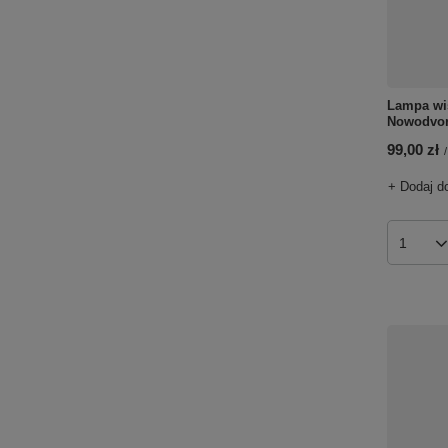
Lampa wi
Nowodvor
99,00 zł
/
+ Dodaj d
Ilość p