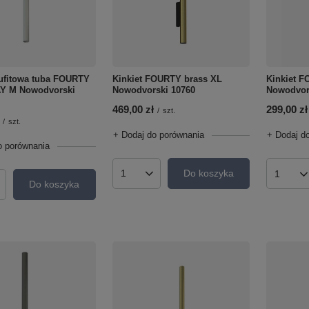
Kinkiet FOURTY brass XL
ufitowa tuba FOURTY
Kinkiet 
Nowodvorski 10760
Y M Nowodvorski
Nowodvor
469,00 zł
299,00 zł
/
szt.
/
szt.
+ Dodaj do porównania
+ Dodaj d
o porównania
Do koszyka
Ilość produktów
Ilość p
Do koszyka
roduktów