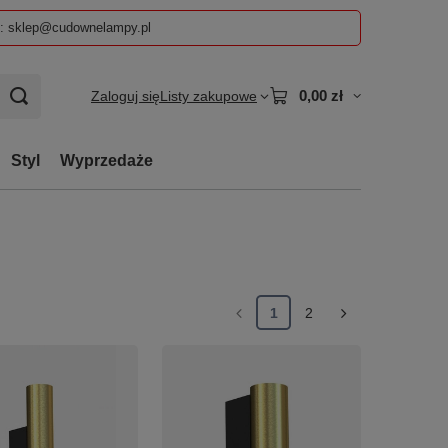
z: sklep@cudownelampy.pl
0,00 zł
Zaloguj się
Listy zakupowe
Styl
Wyprzedaże
1
2