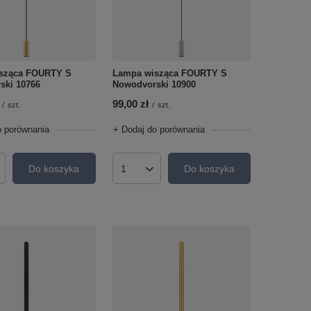
sząca FOURTY S
Lampa wisząca FOURTY S
ski 10766
Nowodvorski 10900
99,00 zł
/
szt.
/
szt.
o porównania
+ Dodaj do porównania
Do koszyka
Do koszyka
roduktów
Ilość produktów