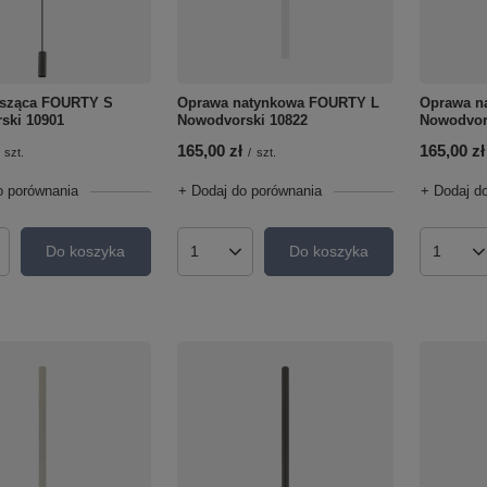
sząca FOURTY S
Oprawa natynkowa FOURTY L
Oprawa n
ski 10901
Nowodvorski 10822
Nowodvor
165,00 zł
165,00 zł
szt.
/
szt.
o porównania
+ Dodaj do porównania
+ Dodaj d
Do koszyka
Do koszyka
roduktów
Ilość produktów
Ilość p