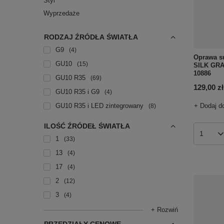
Styl
Wyprzedaże
RODZAJ ŹRÓDŁA ŚWIATŁA
G9
4
Oprawa s
GU10
15
SILK GRA
10886
GU10 R35
69
129,00 zł
GU10 R35 i G9
4
+ Dodaj d
GU10 R35 i LED zintegrowany
8
ILOŚĆ ŹRÓDEŁ ŚWIATŁA
Ilość p
1
33
13
4
17
4
2
12
3
4
+ Rozwiń