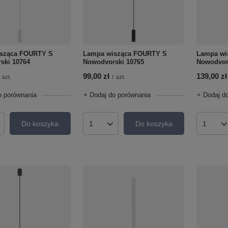
sząca FOURTY S
Lampa wisząca FOURTY S
Lampa wi
ski 10764
Nowodvorski 10765
Nowodvor
99,00 zł
139,00 zł
szt.
/
szt.
o porównania
+ Dodaj do porównania
+ Dodaj d
Do koszyka
Do koszyka
roduktów
Ilość produktów
Ilość p