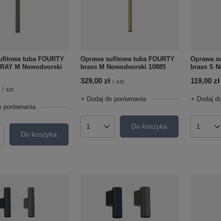
Oprawa s
ufitowa tuba FOURTY
Oprawa sufitowa tuba FOURTY
brass S N
RAY M Nowodvorski
brass M Nowodvorski 10885
119,00 zł
329,00 zł
/
szt.
/
szt.
+ Dodaj d
+ Dodaj do porównania
o porównania
Do koszyka
Ilość p
Ilość produktów
Do koszyka
roduktów