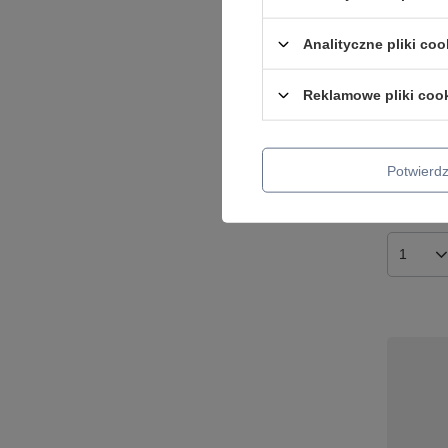
Analityczne pliki coo
Reklamowe pliki coo
Lampa wi
Nowodvor
359,00 zł
Potwier
+ Dodaj d
Ilość p