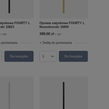
atynkowa FOURTY L
Oprawa natynkowa FOURTY L
ski 10823
Nowodvorski 10894
399,00 zł
/
szt.
/
szt.
o porównania
+ Dodaj do porównania
Do koszyka
Do koszyka
roduktów
Ilość produktów