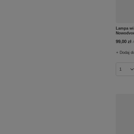
Lampa wi
Nowodvor
99,00 zł
/
+ Dodaj d
Ilość p