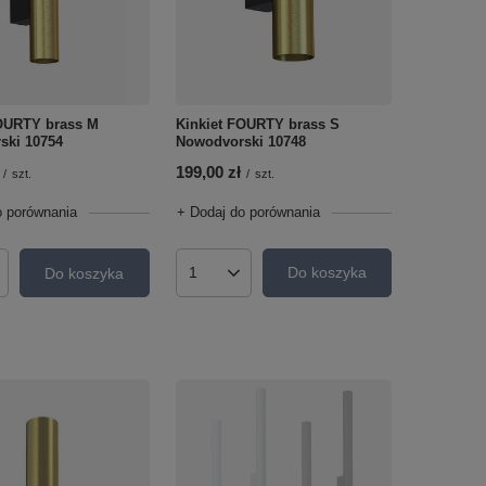
Kinkiet FOURTY brass S
FOURTY brass M
Nowodvorski 10748
ski 10754
199,00 zł
/
szt.
/
szt.
+ Dodaj do porównania
o porównania
Do koszyka
Do koszyka
Ilość produktów
roduktów