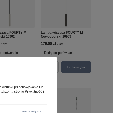
sząca FOURTY M
Lampa wisząca FOURTY M
ski 10902
Nowodvorski 10903
179,00 zł
/
szt.
/
szt.
o porównania
+ Dodaj do porównania
Do koszyka
Do koszyka
roduktów
Ilość produktów
ć warunki przechowywania lub
 także na stronie
Prywatność i
Zawsze aktywne