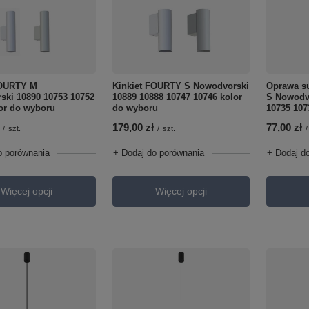
Kinkiet FOURTY S Nowodvorski
Oprawa s
FOURTY M
10889 10888 10747 10746 kolor
S Nowodvo
ski 10890 10753 10752
do wyboru
10735 107
or do wyboru
179,00 zł
77,00 zł
/
szt.
/
/
szt.
+ Dodaj do porównania
+ Dodaj d
o porównania
Więcej opcji
Więcej opcji