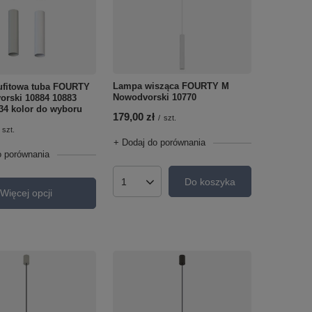
Lampa wisząca FOURTY M
ufitowa tuba FOURTY
Nowodvorski 10770
rski 10884 10883
34 kolor do wyboru
179,00 zł
/
szt.
szt.
+ Dodaj do porównania
o porównania
Do koszyka
Ilość produktów
Więcej opcji