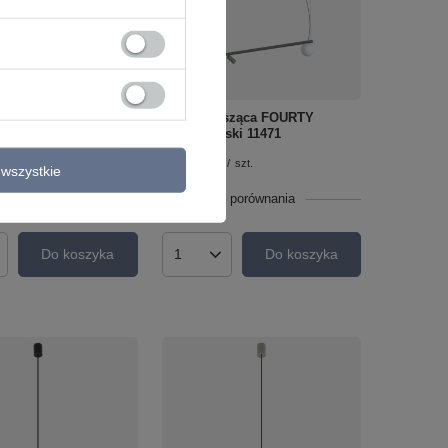
sząca FOURTY
Lampa wisząca FOURTY
ski 11450
Nowodvorski 11471
359,00 zł
/
szt.
/
szt.
wszystkie
o porównania
+ Dodaj do porównania
Do koszyka
Do koszyka
roduktów
Ilość produktów