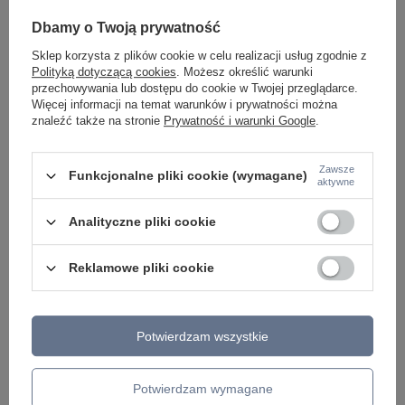
KINKIETY NAD LUSTRO
Dbamy o Twoją prywatność
ŻYRANDOLE
LAMPKI NOCNE
Sklep korzysta z plików cookie w celu realizacji usług zgodnie z
ŻYRANDOLE KRYSZTAŁOWE
Polityką dotyczącą cookies
. Możesz określić warunki
LAMPY WISZĄCE CZARNE
przechowywania lub dostępu do cookie w Twojej przeglądarce.
LAMPY WISZĄCE - OKRĘGI
Więcej informacji na temat warunków i prywatności można
KINKIETY DO SYPIALNI
znaleźć także na stronie
Prywatność i warunki Google
.
LAMPY SUFITOWE OKRĄGŁE
LAMPY WISZĄCE
Zawsze
Funkcjonalne pliki cookie (wymagane)
aktywne
LAMPY ZEWNĘTRZNE
SŁUPKI OGRODOWE
Analityczne pliki cookie
LAMPY OGRODOWE - WISZĄCE
LAMPY WISZĄCE - ZEWNĘTRZNE
LAMPY OGRODOWE - SUFITOWE
Reklamowe pliki cookie
LAMPY SOLARNE
OPRAWY OGRODOWE
GIRLANDY OGRODOWE
KINKIETY OGRODOWE
Potwierdzam wszystkie
OŚWIETLENIE SCHODÓW ZEWNĘTRZNE
PRODUCENCI
Potwierdzam wymagane