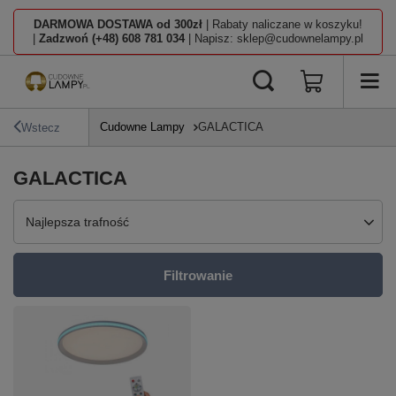
DARMOWA DOSTAWA od 300zł
| Rabaty naliczane w koszyku!
|
Zadzwoń (+48) 608 781 034
| Napisz: sklep@cudownelampy.pl
Cudowne Lampy
GALACTICA
Wstecz
GALACTICA
Zmień sortowanie
Najlepsza trafność
Filtrowanie