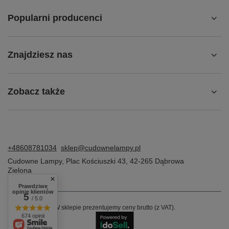
Popularni producenci
Znajdziesz nas
Zobacz także
+48608781034
sklep@cudownelampy.pl
Cudowne Lampy
,
Plac Kościuszki 43
,
42-265
Dąbrowa
Zielona
Prawdziwe
opinie klientów
5
/ 5.0
W sklepie prezentujemy ceny brutto (z VAT).
674 opinii