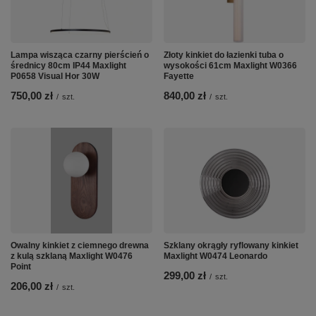
Lampa wisząca czarny pierścień o
Złoty kinkiet do łazienki tuba o
średnicy 80cm IP44 Maxlight
wysokości 61cm Maxlight W0366
P0658 Visual Hor 30W
Fayette
750,00 zł
840,00 zł
/
szt.
/
szt.
Owalny kinkiet z ciemnego drewna
Szklany okrągły ryflowany kinkiet
z kulą szklaną Maxlight W0476
Maxlight W0474 Leonardo
Point
299,00 zł
/
szt.
206,00 zł
/
szt.