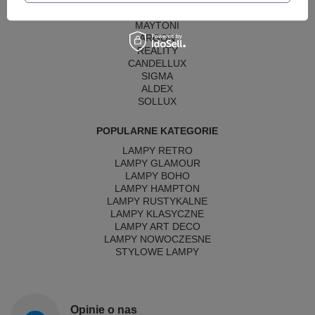
AZZARDO
ITALUX
MAYTONI
ARGON
REALITY
CANDELLUX
SIGMA
ALDEX
SOLLUX
POPULARNE KATEGORIE
LAMPY RETRO
LAMPY GLAMOUR
LAMPY BOHO
LAMPY HAMPTON
LAMPY RUSTYKALNE
LAMPY KLASYCZNE
LAMPY ART DECO
LAMPY NOWOCZESNE
STYLOWE LAMPY
Opinie o nas