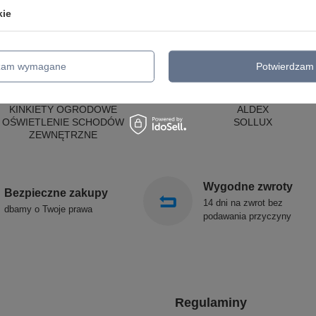
LAMPY ZEWNĘTRZNE
PRODUCENCI
kie
SŁUPKI OGRODOWE
AZZARDO
AMPY OGRODOWE - WISZĄCE
ITALUX
MPY WISZĄCE - ZEWNĘTRZNE
MAYTONI
MPY OGRODOWE - SUFITOWE
ARGON
dzam wymagane
Potwierdzam 
LAMPY SOLARNE
REALITY
OPRAWY OGRODOWE
CANDELLUX
GIRLANDY OGRODOWE
SIGMA
KINKIETY OGRODOWE
ALDEX
OŚWIETLENIE SCHODÓW
SOLLUX
ZEWNĘTRZNE
Wygodne zwroty
Bezpieczne zakupy
14 dni na zwrot bez
dbamy o Twoje prawa
podawania przyczyny
Regulaminy