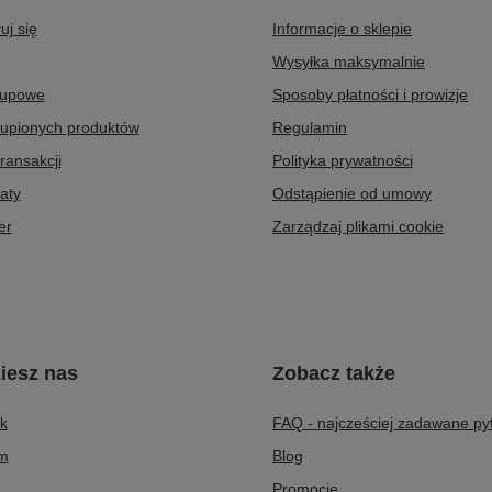
uj się
Informacje o sklepie
Wysyłka maksymalnie
kupowe
Sposoby płatności i prowizje
kupionych produktów
Regulamin
transakcji
Polityka prywatności
aty
Odstąpienie od umowy
er
Zarządzaj plikami cookie
iesz nas
Zobacz także
k
FAQ - najcześciej zadawane py
am
Blog
Promocje