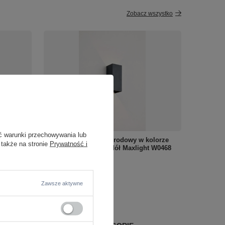
Zobacz wszystko
ć warunki przechowywania lub
HO NEW
Prostokątny kinkiet ogrodowy w kolorze
 także na stronie
Prywatność i
antracyt światło góra-dół Maxlight W0468
Zermat
260,00 zł
/
szt.
Zawsze aktywne