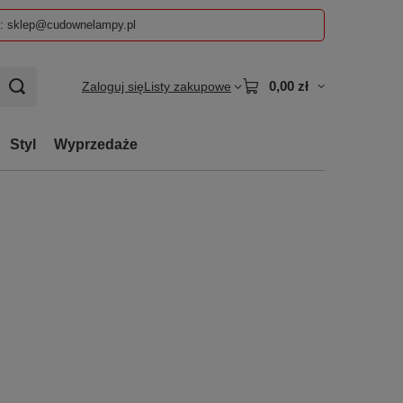
z: sklep@cudownelampy.pl
0,00 zł
Zaloguj się
Listy zakupowe
Styl
Wyprzedaże