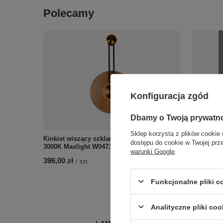
Polecamy
Konfiguracja zgód
Dbamy o Twoją prywatn
Sklep korzysta z plików cookie 
Kinkiet wiszący szklane ryflowane koło LED
Pionowy c
dostępu do cookie w Twojej prz
3000K Maxlight W0473 Sing
podświetl
warunki Google
.
W0461 Pr
396,00 zł
/
szt.
588,00 zł
Funkcjonalne pliki 
Analityczne pliki coo