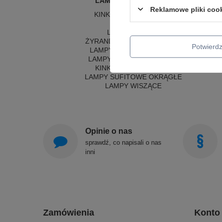
LAMPY WEWNĘTRZNE
Reklamowe pliki coo
KINKIETY NAD LUSTRO
ŻYRANDOLE
L
LAMPKI NOCNE
LA
ŻYRANDOLE KRYSZTAŁOWE
LA
Potwier
LAMPY WISZĄCE CZARNE
LAMPY WISZĄCE - OKRĘGI
KINKIETY DO SYPIALNI
LAMPY SUFITOWE OKRĄGŁE
LAMPY WISZĄCE
Opinie o nas
sprawdź, co napisali o nas
inni
Zamówienia
Konto