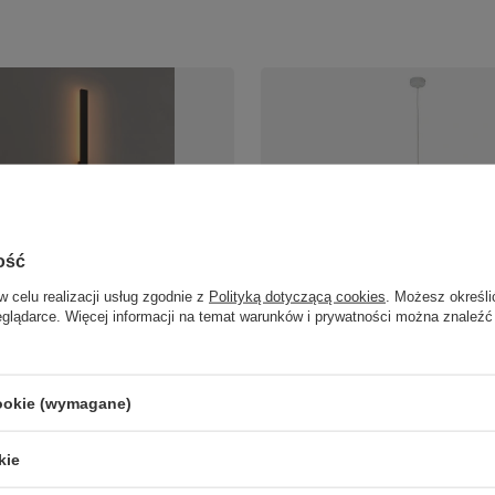
ość
w celu realizacji usług zgodnie z
Polityką dotyczącą cookies
. Możesz określi
zarny kinkiet zewnętrzny
Lampa wisząca abażur rafia BO
eglądarce. Więcej informacji na temat warunków i prywatności można znaleźć
ający elewacje 120cm Maxlight
WHITE 1 Tk Lighting 5653
edazzo LED 3000K
270,00 zł
/
szt.
/
szt.
cookie (wymagane)
kie