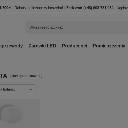
 300zł
| Rabaty naliczane w koszyku! |
Zadzwoń (+48) 608 781 034
| Napis
oprzewody
Żarówki LED
Producenci
Pomieszczenia
TA
( ilość produktów:
1
)
ortowanie
a trafność