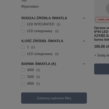
Styl
Wyprzedaże
RODZAJ ŹRÓDŁA ŚWIATŁA
CHWILOW
LED INTEGRATED
1
Oprawa w
LED zintegrowany
1
IP44 LED
AZ4382 AZ
barwa świ
ILOŚĆ ŹRÓDEŁ ŚWIATŁA
165,00 zł
1
1
LED zintegrowany
1
+ Dodaj d
BARWA ŚWIATŁA (K)
3000
1
3300
1
4000
1
Zastosuj wybrane filtry