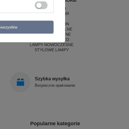
POPULARNE KATEGORIE
LAMPY RETRO
LAMPY GLAMOUR
LAMPY BOHO
LAMPY HAMPTON
wszystkie
LAMPY RUSTYKALNE
LAMPY KLASYCZNE
LAMPY ART DECO
LAMPY NOWOCZESNE
STYLOWE LAMPY
Szybka wysyłka
Bezpieczne opakowanie
Popularne kategorie