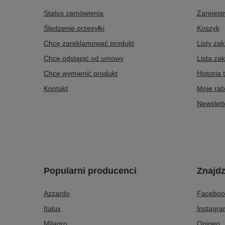
Status zamówienia
Zarejestr
Śledzenie przesyłki
Koszyk
Chcę zareklamować produkt
Listy za
Chcę odstąpić od umowy
Lista za
Chcę wymienić produkt
Historia 
Kontakt
Moje rab
Newslett
Popularni producenci
Znajdz
Azzardo
Faceboo
Italux
Instagr
Milagro
Opineo