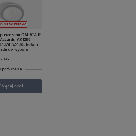
O NIEDOSTĘPNY
puszczana GALATA R
 Azzardo AZ4380
4379 AZ4381 kolor i
atła do wyboru
/
szt.
o porównania
Więcej opcji