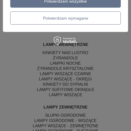
Potwierdzam wszystkie
Potwierdzam wymagane
LAMPY WEWNĘTRZNE
KINKIETY NAD LUSTRO
ŻYRANDOLE
LAMPKI NOCNE
ŻYRANDOLE KRYSZTAŁOWE
LAMPY WISZĄCE CZARNE
LAMPY WISZĄCE - OKRĘGI
KINKIETY DO SYPIALNI
LAMPY SUFITOWE OKRĄGŁE
LAMPY WISZĄCE
LAMPY ZEWNĘTRZNE
SŁUPKI OGRODOWE
LAMPY OGRODOWE - WISZĄCE
LAMPY WISZĄCE - ZEWNĘTRZNE
LAMPY OGRODOWE - SUFITOWE