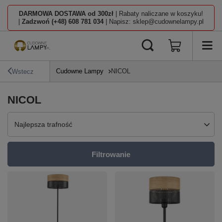
DARMOWA DOSTAWA od 300zł
| Rabaty naliczane w koszyku!
|
Zadzwoń (+48) 608 781 034
| Napisz: sklep@cudownelampy.pl
Cudowne Lampy
NICOL
Wstecz
NICOL
Zmień sortowanie
Najlepsza trafność
Filtrowanie