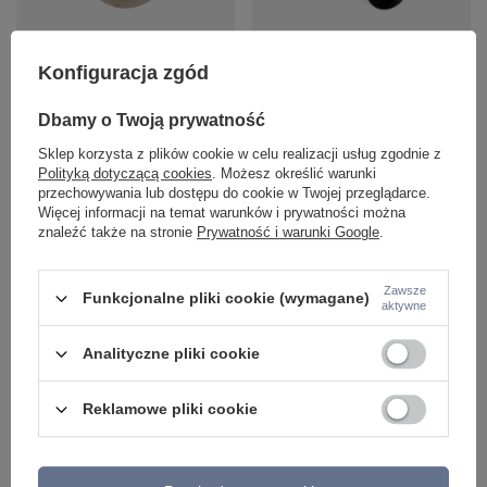
Okrągły kinkiet z kremowego
Ruchoma oprawa sufitowa biała
Konfiguracja zgód
trawertynu + szklana kula Maxlight
Maxlight C0245 Halo A
W0426 Lando
234,00 zł
/
szt.
Dbamy o Twoją prywatność
260,00 zł
/
szt.
Sklep korzysta z plików cookie w celu realizacji usług zgodnie z
Polityką dotyczącą cookies
. Możesz określić warunki
przechowywania lub dostępu do cookie w Twojej przeglądarce.
Więcej informacji na temat warunków i prywatności można
znaleźć także na stronie
Prywatność i warunki Google
.
Zawsze
Funkcjonalne pliki cookie (wymagane)
aktywne
Analityczne pliki cookie
Reklamowe pliki cookie