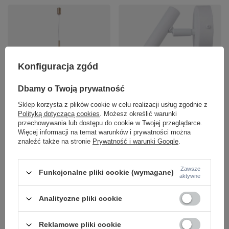
Konfiguracja zgód
Dbamy o Twoją prywatność
SOPEL 1 PROSTY ZŁOTY 100%
KINKIET SOPEL BIAŁY Sigma
MOSIĄDZ / przewód transparent
33216
Sklep korzysta z plików cookie w celu realizacji usług zgodnie z
lampa wisząca Sigma 33253
87,33 zł
/
szt.
Polityką dotyczącą cookies
. Możesz określić warunki
448,95 zł
/
szt.
przechowywania lub dostępu do cookie w Twojej przeglądarce.
+ Dodaj do porównania
Więcej informacji na temat warunków i prywatności można
+ Dodaj do porównania
znaleźć także na stronie
Prywatność i warunki Google
.
Ilość produktów
Zawsze
Ilość produktów
Funkcjonalne pliki cookie (wymagane)
aktywne
Analityczne pliki cookie
Reklamowe pliki cookie