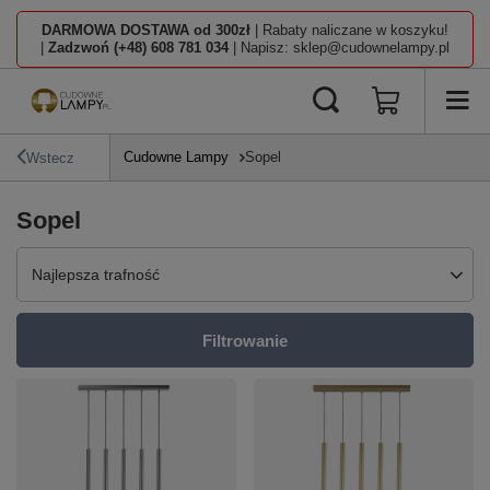
DARMOWA DOSTAWA od 300zł
| Rabaty naliczane w koszyku!
|
Zadzwoń (+48) 608 781 034
| Napisz: sklep@cudownelampy.pl
Cudowne Lampy
Sopel
Wstecz
Sopel
Zmień sortowanie
Najlepsza trafność
Filtrowanie