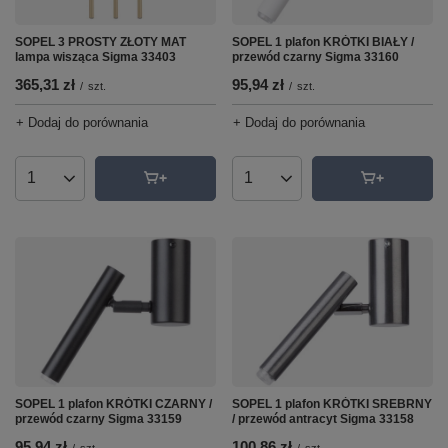
SOPEL 3 PROSTY ZŁOTY MAT
SOPEL 1 plafon KRÓTKI BIAŁY /
lampa wisząca Sigma 33403
przewód czarny Sigma 33160
365,31 zł
95,94 zł
/
szt.
/
szt.
+ Dodaj do porównania
+ Dodaj do porównania
Ilość produktów
Ilość produktów
SOPEL 1 plafon KRÓTKI CZARNY /
SOPEL 1 plafon KRÓTKI SREBRNY
przewód czarny Sigma 33159
/ przewód antracyt Sigma 33158
95,94 zł
100,86 zł
/
szt.
/
szt.