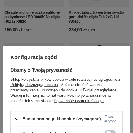
Okrągłe ruchome oczko sufitowe
Kinkiet tuba z trawertynu światło
podtynkowe LED 3000K Maxlight
góra-dół Maxlight Tek 2xGU10
H0132 Rubio
W0425
156,00 zł
234,00 zł
/
szt.
/
szt.
Konfiguracja zgód
Dbamy o Twoją prywatność
Sklep korzysta z plików cookie w celu realizacji usług zgodnie z
Polityką dotyczącą cookies
. Możesz określić warunki
przechowywania lub dostępu do cookie w Twojej przeglądarce.
Okrągły kinkiet z kremowego
Lampa wisząca szklana kula wraz z
Więcej informacji na temat warunków i prywatności można
trawertynu + szklana kula Maxlight
dwoma dekoracyjnymi kulami z
znaleźć także na stronie
Prywatność i warunki Google
.
W0426 Lando
kamienia naturalnego Maxlight
P0665 Alice
260,00 zł
/
szt.
440,00 zł
/
szt.
Zawsze
Funkcjonalne pliki cookie (wymagane)
aktywne