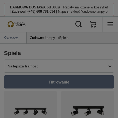
DARMOWA DOSTAWA od 300zł
| Rabaty naliczane w koszyku!
|
Zadzwoń (+48) 608 781 034
| Napisz: sklep@cudownelampy.pl
Cudowne Lampy
Spiela
Wstecz
Spiela
Zmień sortowanie
Najlepsza trafność
Filtrowanie