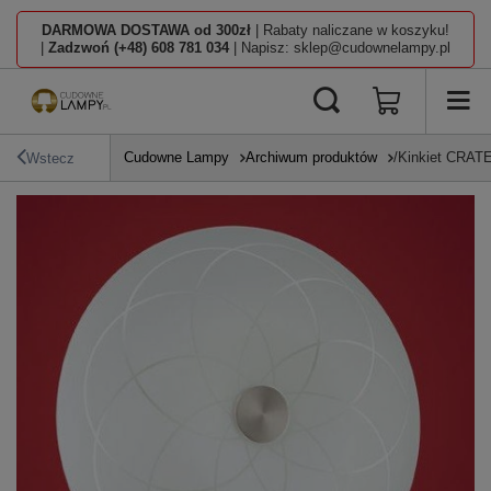
DARMOWA DOSTAWA od 300zł
| Rabaty naliczane w koszyku!
|
Zadzwoń (+48) 608 781 034
| Napisz: sklep@cudownelampy.pl
Cudowne Lampy
Archiwum produktów
/Kinkiet CRATE
Wstecz