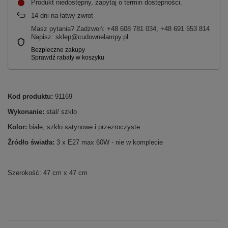
Produkt niedostępny, zapytaj o termin dostępności
14
dni na łatwy zwrot
Masz pytania? Zadzwoń: +48 608 781 034, +48 691 553 814
Napisz: sklep@cudownelampy.pl
Kod produktu:
91169
Wykonanie:
stal/ szkło
Kolor:
białe, szkło satynowe i przezroczyste
Źródło światła:
3 x E27 max 60W - nie w komplecie
Szerokość: 47 cm x 47 cm