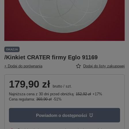
OKAZJA
/Kinkiet CRATER firmy Eglo 91169
+ Dodaj do porównania
Dodaj do listy zakupowej
179,90 zł
brutto
/
szt.
Najniższa cena z 30 dni przed obniżką:
152,92 zł
+17%
Cena regularna:
369,90 zł
-51%
Powiadom o dostępności