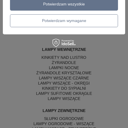
Potwierdzam wszystkie
Wyślij opinię
Potwierdzam wymagane
LAMPY WEWNĘTRZNE
KINKIETY NAD LUSTRO
ŻYRANDOLE
LAMPKI NOCNE
ŻYRANDOLE KRYSZTAŁOWE
LAMPY WISZĄCE CZARNE
LAMPY WISZĄCE - OKRĘGI
KINKIETY DO SYPIALNI
LAMPY SUFITOWE OKRĄGŁE
LAMPY WISZĄCE
LAMPY ZEWNĘTRZNE
SŁUPKI OGRODOWE
LAMPY OGRODOWE - WISZĄCE