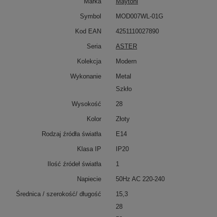
Marka
Maytoni
Symbol
MOD007WL-01G
Kod EAN
4251110027890
Seria
ASTER
Kolekcja
Modern
Wykonanie
Metal
Szkło
Wysokość
28
Kolor
Złoty
Rodzaj źródła światła
E14
Klasa IP
IP20
Ilość źródeł światła
1
Napiecie
50Hz AC 220-240
Średnica / szerokość/ długość
15,3
28