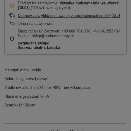
Produkt na zamówienie
Wysyłka maksymalnie
we wtorek
(18.08)
(110 szt. w magazynie)
Darmowa i szybka dostawa przy zamówieniach
od
300,00 zł
14
dni na łatwy zwrot
Masz pytania? Zadzwoń: +48 608 781 034, +48 691 553 814
Napisz: sklep@cudownelampy.pl
Materiał: metal, szkło
Kolor: złoty, bursztynowy
Źródło światła: 1 x E14 max 40W - nie w komplecie
Klasa energetyczna: G - A
Szerokość: 50 cm