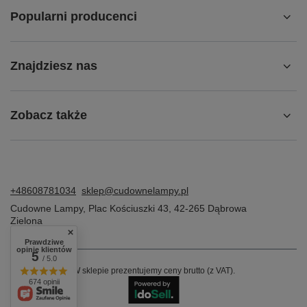
Popularni producenci
Znajdziesz nas
Zobacz także
+48608781034
sklep@cudownelampy.pl
Cudowne Lampy
,
Plac Kościuszki 43
,
42-265
Dąbrowa
Zielona
Prawdziwe
opinie klientów
5
/ 5.0
W sklepie prezentujemy ceny brutto (z VAT).
674 opinii