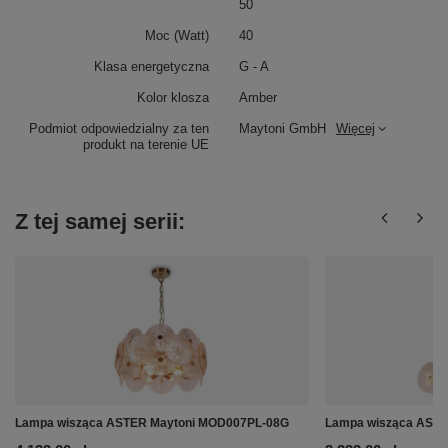
50
Moc (Watt)
40
Klasa energetyczna
G - A
Kolor klosza
Amber
Podmiot odpowiedzialny za ten
Maytoni GmbH
Więcej
produkt na terenie UE
Z tej samej serii:
Lampa wisząca ASTER Maytoni MOD007PL-08G
Lampa wisząca AST