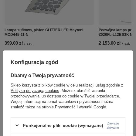
Lampa sufitowa, plafon GLITTER LED Maytoni
Podwójna lampa podł
MOD445-11-N
Z020FL-L12BS3K May
399,00 zł
2 153,00 zł
/
szt.
/
szt.
Konfiguracja zgód
Dbamy o Twoją prywatność
Sklep korzysta z plików cookie w celu realizacji usług zgodnie z
Polityką dotyczącą cookies
. Możesz określić warunki
przechowywania lub dostępu do cookie w Twojej przeglądarce.
Więcej informacji na temat warunków i prywatności można
znaleźć także na stronie
Prywatność i warunki Google
.
Zawsze
Funkcjonalne pliki cookie (wymagane)
aktywne