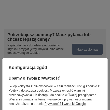
Potrzebujesz pomocy? Masz pytania lub
chcesz lepszą cenę?
Napisz do nas - doradzimy, odpowiemy
Napisz do nas
szybko i przygotujemy indywidualną ofertę
dopasowaną do Ciebie..
Konfiguracja zgód
Model znajdziesz w kategoriach
Dbamy o Twoją prywatność
Sklep korzysta z plików cookie w celu realizacji usług zgodnie z
Polityką dotyczącą cookies
. Możesz określić warunki
Napisz swoją opinię
przechowywania lub dostępu do cookie w Twojej przeglądarce.
Więcej informacji na temat warunków i prywatności można
znaleźć także na stronie
Prywatność i warunki Google
.
Twoja ocena: