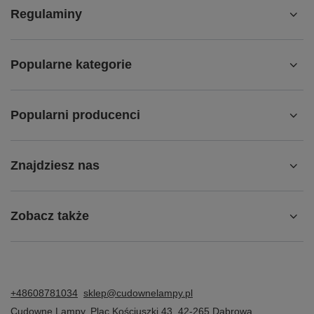
Regulaminy
Popularne kategorie
Popularni producenci
Znajdziesz nas
Zobacz także
+48608781034
sklep@cudownelampy.pl
Cudowne Lampy
,
Plac Kościuszki 43
,
42-265
Dąbrowa