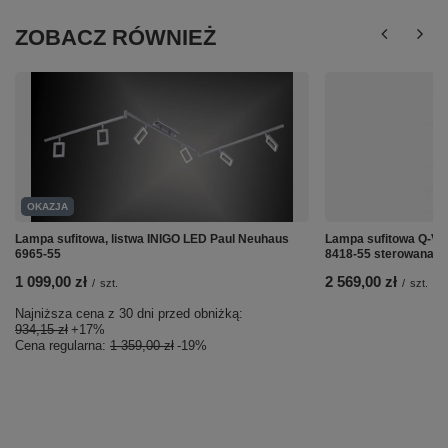
ZOBACZ RÓWNIEŻ
OKAZJA
Lampa sufitowa, listwa INIGO LED Paul Neuhaus
Lampa sufitowa Q-VI
6965-55
8418-55 sterowana pi
1 099,00 zł
2 569,00 zł
/
szt.
/
szt.
Najniższa cena z 30 dni przed obniżką:
934,15 zł
+17%
Cena regularna:
1 359,00 zł
-19%