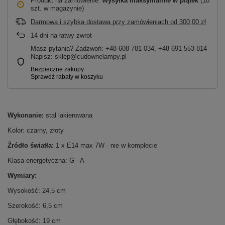
Produkt na zamówienie
Wysyłka maksymalnie
w piątek
(10
szt. w magazynie)
Darmowa i szybka dostawa przy zamówieniach
od
300,00 zł
14
dni na łatwy zwrot
Masz pytania? Zadzwoń: +48 608 781 034, +48 691 553 814
Napisz: sklep@cudownelampy.pl
Wykonanie:
stal lakierowana
Kolor: czarny, złoty
Źródło światła:
1 x E14 max 7W - nie w komplecie
Klasa energetyczna: G - A
Wymiary:
Wysokość: 24,5 cm
Szerokość: 6,5 cm
Głębokość: 19 cm