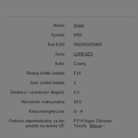
Marka
Argon
Symbol
8355
Kod EAN
5902553233469
Seria
LORENZO
Kolor
Czarny
Rodzaj źródła światła
E14
Ilość źródeł światła
1
Średnica / szerokość/ długość
6,5
Wysokość maksymalna
24,5
Klasa energetyczna
G - A
Podmiot odpowiedzialny za ten
P.P.H Argon Zdzisław
produkt na terenie UE
Tomzik
Więcej