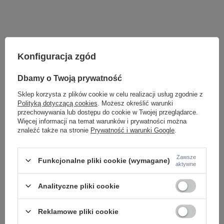
Konfiguracja zgód
Dbamy o Twoją prywatność
Sklep korzysta z plików cookie w celu realizacji usług zgodnie z
Polityką dotyczącą cookies
. Możesz określić warunki
przechowywania lub dostępu do cookie w Twojej przeglądarce.
Więcej informacji na temat warunków i prywatności można
znaleźć także na stronie
Prywatność i warunki Google
.
Potrzebujesz pomocy? Masz pytania lub
chcesz lepszą cenę?
Napisz do nas - doradzimy, odpowiemy
Zawsze
Funkcjonalne pliki cookie (wymagane)
Napisz do nas
szybko i przygotujemy indywidualną ofertę
aktywne
dopasowaną do Ciebie..
Analityczne pliki cookie
Reklamowe pliki cookie
Model znajdziesz w kategoriach