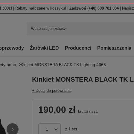
 300zł
| Rabaty naliczane w koszyku! |
Zadzwoń (+48) 608 781 034
| Napis
oprzewody
Żarówki LED
Producenci
Pomieszczenia
iety boho
Kinkiet MONSTERA BLACK TK Lighting 4666
Kinkiet MONSTERA BLACK TK Li
+ Dodaj do porównania
190,00 zł
brutto
/
szt.
z
1
szt.