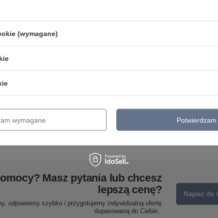
cookie (wymagane)
kie
kie
TRACER JUTA 380 1XE27 TK
Lampa wisząca CUBUS
ng
Lighting 10668
GRAPHITE VI TK Lighting
2833
dzam wymagane
Potwierdzam 
249,00 zł
/
szt.
849,00 zł
/
szt.
pomocy? Masz pytania lub chcesz
lepszą cenę?
Napisz do 
my, odpowiemy szybko i przygotujemy indywidualną ofertę
dopasowaną do Ciebie..