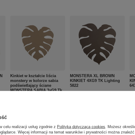
N
Kinkiet w kształcie liścia
MONSTERA XL BROWN
MO
monstery w kolorze sabia
KINKIET 4XG9 TK Lighting
KI
podświetlający ściane
5822
64
MONSTERA SABIA 3xG9 Tk
271,00 zł
27
/
szt.
Lighting 10626
241,00 zł
/
szt.
ość
w celu realizacji usług zgodnie z
Polityką dotyczącą cookies
. Możesz określi
eglądarce. Więcej informacji na temat warunków i prywatności można znaleźć