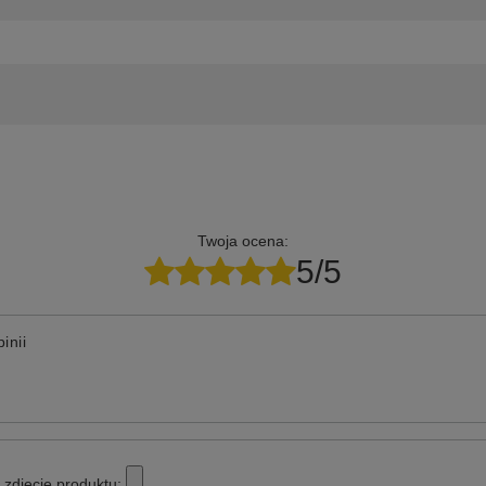
Twoja ocena:
5/5
inii
zdjęcie produktu: