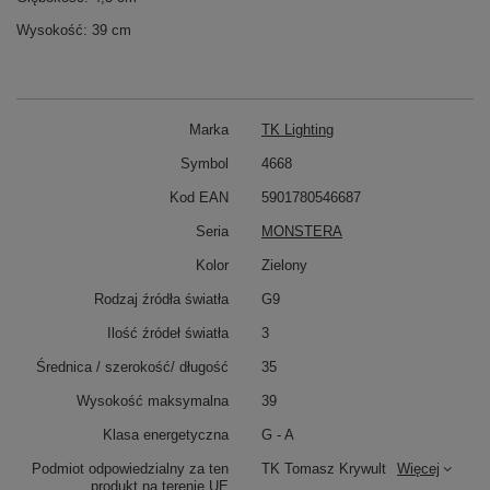
Wysokość: 39 cm
Marka
TK Lighting
Symbol
4668
Kod EAN
5901780546687
Seria
MONSTERA
Kolor
Zielony
Rodzaj źródła światła
G9
Ilość źródeł światła
3
Średnica / szerokość/ długość
35
Wysokość maksymalna
39
Klasa energetyczna
G - A
Podmiot odpowiedzialny za ten
TK Tomasz Krywult
Więcej
produkt na terenie UE