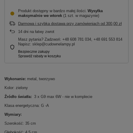
Produkt dostępny w bardzo małej ilości
Wysyłka
maksymalnie
we wtorek
(1 szt. w magazynie)
Darmowa i szybka dostawa przy zamówieniach
od
300,00 zł
14
dni na łatwy zwrot
Masz pytania? Zadzwoń: +48 608 781 034, +48 691 553 814
Napisz: sklep@cudownelampy.pl
Wykonanie:
metal, tworzywo
Kolor: zielony
Źródło światła:
3 x G9 max 6W - nie w komplecie
Klasa energetyczna: G -A
Wymiary:
Szerokość: 35 cm
Głębokość: 4,5 cm