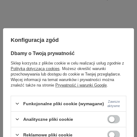
Konfiguracja zgód
Dbamy o Twoją prywatność
Sklep korzysta z plików cookie w celu realizacji usług zgodnie z
Polityką dotyczącą cookies
. Możesz określić warunki
przechowywania lub dostępu do cookie w Twojej przeglądarce.
Więcej informacji na temat warunków i prywatności można
znaleźć także na stronie
Prywatność i warunki Google
.
Potrzebujesz pomocy? Masz pytania lub
chcesz lepszą cenę?
Zawsze
Funkcjonalne pliki cookie (wymagane)
Napisz do nas - doradzimy, odpowiemy
aktywne
Napisz do nas
szybko i przygotujemy indywidualną ofertę
dopasowaną do Ciebie..
Analityczne pliki cookie
Reklamowe pliki cookie