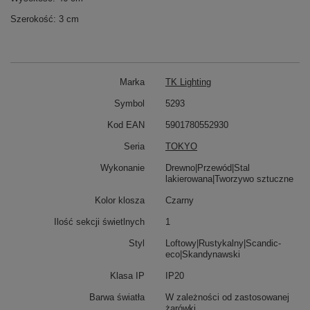
Szerokość: 3 cm
Marka
TK Lighting
Symbol
5293
Kod EAN
5901780552930
Seria
TOKYO
Wykonanie
Drewno|Przewód|Stal
lakierowana|Tworzywo sztuczne
Kolor klosza
Czarny
Ilość sekcji świetlnych
1
Styl
Loftowy|Rustykalny|Scandic-
eco|Skandynawski
Klasa IP
IP20
Barwa światła
W zależności od zastosowanej
żarówki