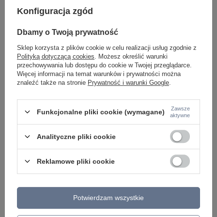
Konfiguracja zgód
Dbamy o Twoją prywatność
Sklep korzysta z plików cookie w celu realizacji usług zgodnie z
Polityką dotyczącą cookies
. Możesz określić warunki
przechowywania lub dostępu do cookie w Twojej przeglądarce.
Więcej informacji na temat warunków i prywatności można
znaleźć także na stronie
Prywatność i warunki Google
.
ESTERA BROWN LAMPA WISZĄCA 9 TK Lighting
VIBE GRAPHITE LAM
4340
Lighting 4837
939,00 zł
286,00 zł
Zawsze
/
szt.
/
szt.
Funkcjonalne pliki cookie (wymagane)
aktywne
Analityczne pliki cookie
Reklamowe pliki cookie
Potwierdzam wszystkie