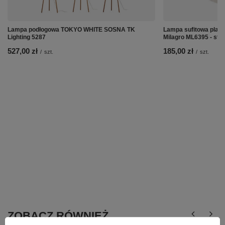
Lampa podłogowa TOKYO WHITE SOSNA TK
Lampa sufitowa pla
Lighting 5287
Milagro ML6395 - ste
527,00 zł
185,00 zł
/
szt.
/
szt.
ZOBACZ RÓWNIEŻ