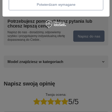
Potwierdzam wymagane
Potrzebujesz pomocy? Masz pytania lub
chcesz lepszą cenę?
Napisz do nas - doradzimy, odpowiemy
Napisz do nas
szybko i przygotujemy indywidualną ofertę
dopasowaną do Ciebie..
Model znajdziesz w kategoriach
Napisz swoją opinię
Twoja ocena:
5/5