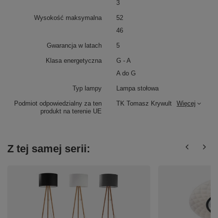
3
Wysokość maksymalna
52
46
Gwarancja w latach
5
Klasa energetyczna
G - A
A do G
Typ lampy
Lampa stołowa
Podmiot odpowiedzialny za ten
TK Tomasz Krywult
Więcej
produkt na terenie UE
Z tej samej serii: