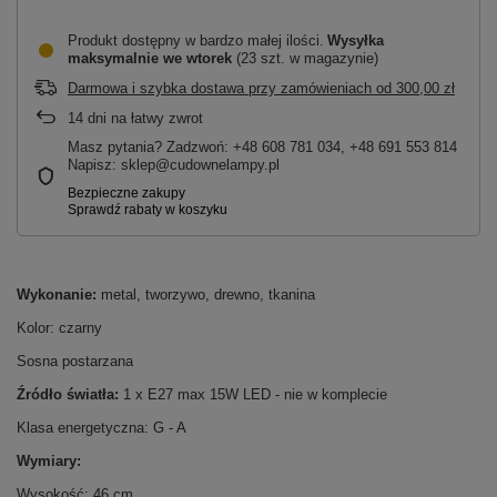
Produkt dostępny w bardzo małej ilości
Wysyłka
maksymalnie
we wtorek
(23 szt. w magazynie)
Darmowa i szybka dostawa przy zamówieniach
od
300,00 zł
14
dni na łatwy zwrot
Masz pytania? Zadzwoń: +48 608 781 034, +48 691 553 814
Napisz: sklep@cudownelampy.pl
Wykonanie:
metal, tworzywo, drewno, tkanina
Kolor: czarny
Sosna postarzana
Źródło światła:
1 x E27 max 15W LED - nie w komplecie
Klasa energetyczna: G - A
Wymiary:
Wysokość: 46 cm