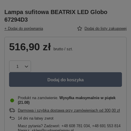
Lampa sufitowa BEATRIX LED Globo
67294D3
+ Dodaj do porównania
Dodaj do listy zakupowej
516,90 zł
brutto
/
szt.
Dodaj do koszyka
Produkt na zamówienie
Wysyłka maksymalnie
w piątek
(21.08)
Darmowa i szybka dostawa przy zamówieniach
od
300,00 zł
14
dni na łatwy zwrot
Masz pytania? Zadzwoń: +48 608 781 034, +48 691 553 814
Napisz: sklep@cudownelampy.pl