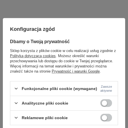
Konfiguracja zgód
Dbamy o Twoją prywatność
Sklep korzysta z plików cookie w celu realizacji usług zgodnie z
Polityką dotyczącą cookies
. Możesz określić warunki
przechowywania lub dostępu do cookie w Twojej przeglądarce.
Więcej informacji na temat warunków i prywatności można
Potrzebujesz pomocy? Masz pytania lub
znaleźć także na stronie
Prywatność i warunki Google
.
chcesz lepszą cenę?
Napisz do nas - doradzimy, odpowiemy
Napisz do nas
szybko i przygotujemy indywidualną ofertę
Zawsze
Funkcjonalne pliki cookie (wymagane)
dopasowaną do Ciebie..
aktywne
Analityczne pliki cookie
Model znajdziesz w kategoriach
Reklamowe pliki cookie