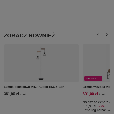
ZOBACZ RÓWNIEŻ
PROMOCJA
Lampa podłogowa MINA Globo 15326-2SN
Lampa wisząca MERR
381,90 zł
301,00 zł
/
szt.
/
szt.
Najniższa cena z 30 
829,91 zł
-63%
Cena regularna:
674,