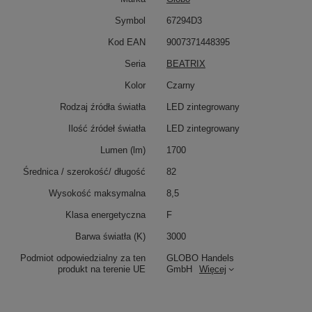
Symbol
67294D3
Kod EAN
9007371448395
Seria
BEATRIX
Kolor
Czarny
Rodzaj źródła światła
LED zintegrowany
Ilość źródeł światła
LED zintegrowany
Lumen (lm)
1700
Średnica / szerokość/ długość
82
Wysokość maksymalna
8,5
Klasa energetyczna
F
Barwa światła (K)
3000
Podmiot odpowiedzialny za ten
GLOBO Handels
produkt na terenie UE
GmbH
Więcej