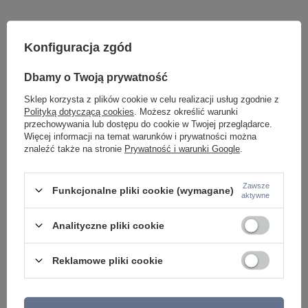
Konfiguracja zgód
Dbamy o Twoją prywatność
Sklep korzysta z plików cookie w celu realizacji usług zgodnie z
Polityką dotyczącą cookies
. Możesz określić warunki
Potrzebujesz pomocy? Masz pytania lub
przechowywania lub dostępu do cookie w Twojej przeglądarce.
chcesz lepszą cenę?
Więcej informacji na temat warunków i prywatności można
znaleźć także na stronie
Prywatność i warunki Google
.
Napisz do nas - doradzimy, odpowiemy
Napisz do nas
szybko i przygotujemy indywidualną ofertę
dopasowaną do Ciebie..
Zawsze
Funkcjonalne pliki cookie (wymagane)
aktywne
Analityczne pliki cookie
Model znajdziesz w kategoriach
Reklamowe pliki cookie
Napisz swoją opinię