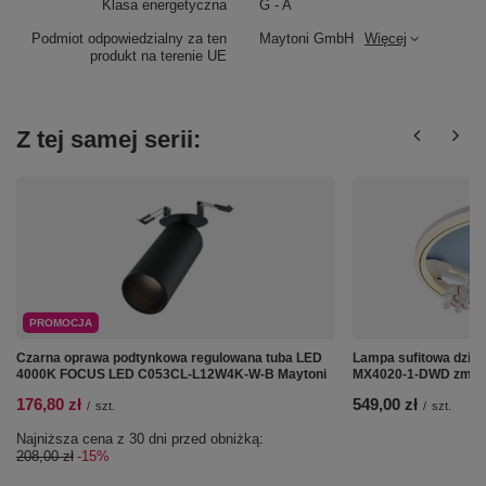
Klasa energetyczna
G - A
Podmiot odpowiedzialny za ten
Maytoni GmbH
Więcej
produkt na terenie UE
Z tej samej serii:
PROMOCJA
Czarna oprawa podtynkowa regulowana tuba LED
Lampa sufitowa dzie
4000K FOCUS LED C053CL-L12W4K-W-B Maytoni
MX4020-1-DWD zmian
176,80 zł
549,00 zł
/
szt.
/
szt.
Najniższa cena z 30 dni przed obniżką:
208,00 zł
-15%