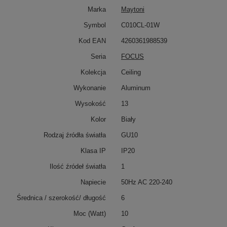
Marka
Maytoni
Symbol
C010CL-01W
Kod EAN
4260361988539
Seria
FOCUS
Kolekcja
Ceiling
Wykonanie
Aluminum
Wysokość
13
Kolor
Biały
Rodzaj źródła światła
GU10
Klasa IP
IP20
Ilość źródeł światła
1
Napiecie
50Hz AC 220-240
Średnica / szerokość/ długość
6
Moc (Watt)
10