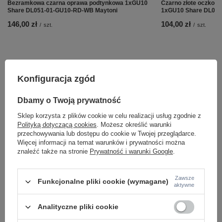
Bezramkowa czarna oprawa podtynkowa 1xGU10
Czarno złote oczko s
Share DL051-01-GU10-RD-WB Maytoni
1xGU10 Share DL053
146,00 zł
104,00 zł
/
szt.
/
szt.
Konfiguracja zgód
Dbamy o Twoją prywatność
Sklep korzysta z plików cookie w celu realizacji usług zgodnie z
Polityką dotyczącą cookies
. Możesz określić warunki
przechowywania lub dostępu do cookie w Twojej przeglądarce.
Więcej informacji na temat warunków i prywatności można
znaleźć także na stronie
Prywatność i warunki Google
.
Potrzebujesz pomocy? Masz pytania lub
Zawsze
Funkcjonalne pliki cookie (wymagane)
chcesz lepszą cenę?
aktywne
Napisz do nas - doradzimy, odpowiemy
Napisz do nas
szybko i przygotujemy indywidualną ofertę
Analityczne pliki cookie
dopasowaną do Ciebie..