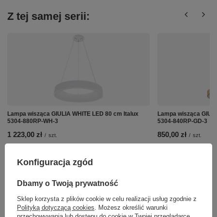
Z tej samej serii:
Lampa wisząca GIULIA WHITE LED 80 cm Italux
Lampa wisząca GIULI
5304-880RP-WH-3
5304-840RP-GD-3
1 223,00 zł
850,00 zł
/
szt.
/
szt.
Konfiguracja zgód
Dbamy o Twoją prywatność
Sklep korzysta z plików cookie w celu realizacji usług zgodnie z
Polityką dotyczącą cookies
. Możesz określić warunki
przechowywania lub dostępu do cookie w Twojej przeglądarce.