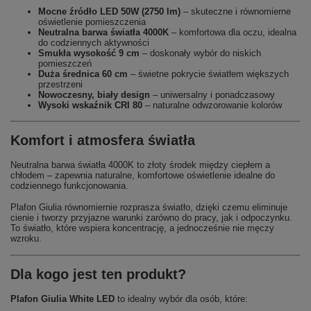
Mocne źródło LED 50W (2750 lm)
– skuteczne i równomierne
oświetlenie pomieszczenia
Neutralna barwa światła 4000K
– komfortowa dla oczu, idealna
do codziennych aktywności
Smukła wysokość 9 cm
– doskonały wybór do niskich
pomieszczeń
Duża średnica 60 cm
– świetne pokrycie światłem większych
przestrzeni
Nowoczesny, biały design
– uniwersalny i ponadczasowy
Wysoki wskaźnik CRI 80
– naturalne odwzorowanie kolorów
Komfort i atmosfera światła
Neutralna barwa światła 4000K to złoty środek między ciepłem a
chłodem – zapewnia naturalne, komfortowe oświetlenie idealne do
codziennego funkcjonowania.
Plafon Giulia równomiernie rozprasza światło, dzięki czemu eliminuje
cienie i tworzy przyjazne warunki zarówno do pracy, jak i odpoczynku.
To światło, które wspiera koncentrację, a jednocześnie nie męczy
wzroku.
Dla kogo jest ten produkt?
Plafon Giulia White LED
to idealny wybór dla osób, które: