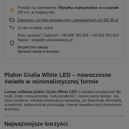
Produkt na zamówienie
Wysyłka maksymalnie
w czwartek
(29 szt. w magazynie)
Darmowa i szybka dostawa przy zamówieniach
od
300,00 zł
14
dni na łatwy zwrot
Masz pytania? Zadzwoń: +48 608 781 034, +48 691 553 814
Napisz: sklep@cudownelampy.pl
Plafon Giulia White LED – nowoczesne
światło w minimalistycznej formie
Lampa sufitowa plafon Giulia White LED
to idealne rozwiązanie dla
osób, które cenią prostotę, funkcjonalność i nowoczesny design. Jej
duża średnica i smukła konstrukcja sprawiają, że doskonale doświetla
przestrzeń, jednocześnie pozostając niemal niewidocznym elementem
aranżacji.
Najważniejsze korzyści