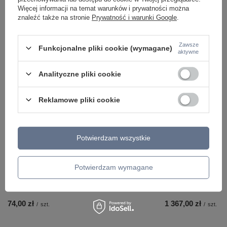
Więcej informacji na temat warunków i prywatności można
znaleźć także na stronie
Prywatność i warunki Google
.
Zawsze
Funkcjonalne pliki cookie (wymagane)
aktywne
Analityczne pliki cookie
ZOBACZ RÓWNIEŻ
Reklamowe pliki cookie
Potwierdzam wszystkie
Potwierdzam wymagane
Lampa wisząca LAVARE Italux MD-HN82608-1-
Lampa wisząca MARB
BK+WH
CH+SM
74,00 zł
1 367,00 zł
/
szt.
/
szt.