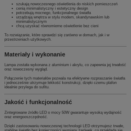
szukają nowoczesnego oświetlenia do niskich pomieszczeń
cenią minimalistyczny i estetyczny design
potrzebują mocnego, funkcjonalnego światła
urządzają wnętrza w stylu modern, skandynawskim lub
minimalistycznym
chcą uzyskać równomierne oświetlenie bez cieni
To rozwiązanie, które sprawdzi się zarówno w domach, jak i w
przestrzeniach użytkowych.
Materiały i wykonanie
Lampa została wykonana z aluminium i akrylu, co zapewnia jej trwałość
oraz nowoczesny wygląd.
Połączenie tych materiałów pozwala na efektywne rozpraszanie światła
i jednocześnie utrzymuje lekkość konstrukcji, dzięki czemu plafon
idealnie przylega do sufitu.
Jakość i funkcjonalność
Zintegrowane źródło LED o mocy 50W gwarantuje wysoką wydajność
oraz energooszczędność.
Dzięki zastosowaniu nowoczesnej technologii LED otrzymujesz trwałe,
stabilne światło bez konieczności wymiany żarówek, co przekłada się