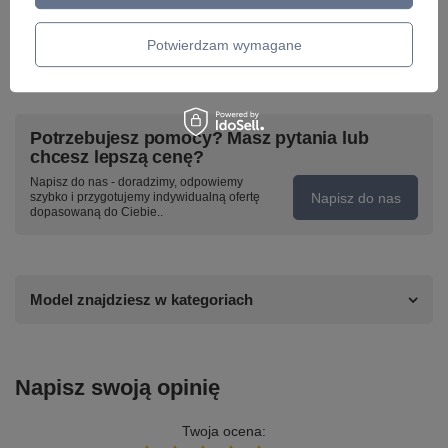
Potwierdzam wymagane
Potrzebujesz pomocy? Masz pytania lub
chcesz lepszą cenę?
Napisz do nas - doradzimy, odpowiemy
Napisz do nas
szybko i przygotujemy indywidualną ofertę
dopasowaną do Ciebie..
Model znajdziesz w kategoriach
Napisz swoją opinię
Twoja ocena: