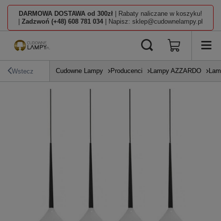
DARMOWA DOSTAWA od 300zł
| Rabaty naliczane w koszyku!
|
Zadzwoń (+48) 608 781 034
| Napisz: sklep@cudownelampy.pl
Cudowne Lampy
Producenci
Lampy AZZARDO
Lam
Wstecz