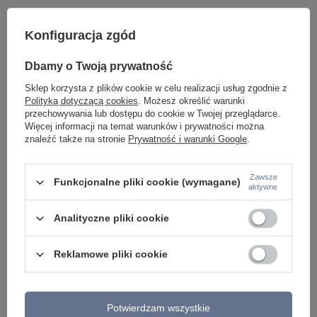
ZOBACZ RÓWNIEŻ
Konfiguracja zgód
Dbamy o Twoją prywatność
Sklep korzysta z plików cookie w celu realizacji usług zgodnie z
Polityką dotyczącą cookies
. Możesz określić warunki
przechowywania lub dostępu do cookie w Twojej przeglądarce.
Więcej informacji na temat warunków i prywatności można
znaleźć także na stronie
Prywatność i warunki Google
.
Oprawa ścienna zewnętrzna ROSVIK 25 IP54 6W
Plafon sufitowy dwan
Zawsze
3000K BK AZZARDO AZ5847
rurek LED ILIOS 12 
Funkcjonalne pliki cookie (wymagane)
aktywne
AZZARDO AZ5755
179,00 zł
/
szt.
1 299,00 zł
/
szt.
Analityczne pliki cookie
Reklamowe pliki cookie
Potwierdzam wszystkie