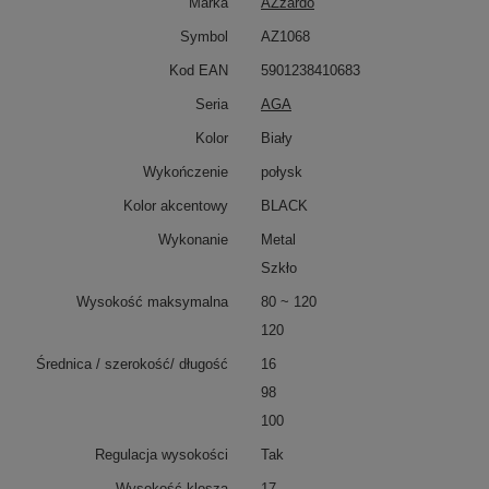
Marka
AZzardo
Symbol
AZ1068
Kod EAN
5901238410683
Seria
AGA
Kolor
Biały
Wykończenie
połysk
Kolor akcentowy
BLACK
Wykonanie
Metal
Szkło
Wysokość maksymalna
80 ~ 120
120
Średnica / szerokość/ długość
16
98
100
Regulacja wysokości
Tak
Wysokość klosza
17