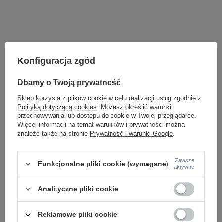
Konfiguracja zgód
Dbamy o Twoją prywatność
Sklep korzysta z plików cookie w celu realizacji usług zgodnie z
Polityką dotyczącą cookies
. Możesz określić warunki
przechowywania lub dostępu do cookie w Twojej przeglądarce.
Więcej informacji na temat warunków i prywatności można
znaleźć także na stronie
Prywatność i warunki Google
.
Potrzebujesz pomocy? Masz pytania lub
chcesz lepszą cenę?
Zawsze
Napisz do nas - doradzimy, odpowiemy
Funkcjonalne pliki cookie (wymagane)
aktywne
Napisz do nas
szybko i przygotujemy indywidualną ofertę
dopasowaną do Ciebie..
Analityczne pliki cookie
Reklamowe pliki cookie
Model znajdziesz w kategoriach