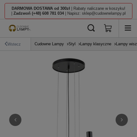
DARMOWA DOSTAWA od 300zł
| Rabaty naliczane w koszyku!
|
Zadzwoń (+48) 608 781 034
| Napisz: sklep@cudownelampy.pl
Cudowne Lampy
Styl
Lampy klasyczne
Lampy wisz
Wstecz