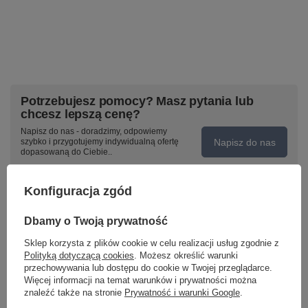
Potrzebujesz pomocy? Masz pytania lub
chcesz lepszą cenę?
Napisz do nas - doradzimy, odpowiemy
Napisz do nas
szybko i przygotujemy indywidualną ofertę
dopasowaną do Ciebie..
Konfiguracja zgód
Model znajdziesz w kategoriach
Dbamy o Twoją prywatność
Sklep korzysta z plików cookie w celu realizacji usług zgodnie z
Polityką dotyczącą cookies
. Możesz określić warunki
przechowywania lub dostępu do cookie w Twojej przeglądarce.
Napisz swoją opinię
Więcej informacji na temat warunków i prywatności można
znaleźć także na stronie
Prywatność i warunki Google
.
Twoja ocena: