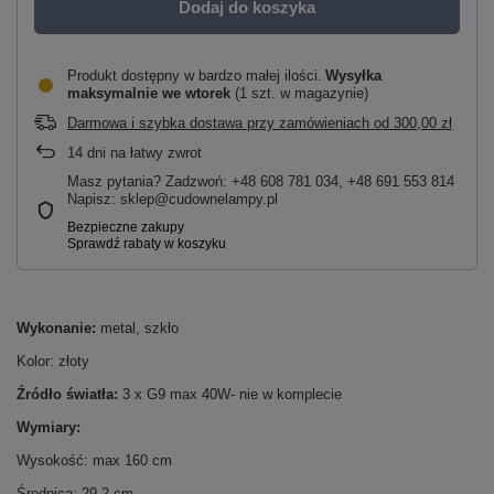
Dodaj do koszyka
Produkt dostępny w bardzo małej ilości
Wysyłka
maksymalnie
we wtorek
(1 szt. w magazynie)
Darmowa i szybka dostawa przy zamówieniach
od
300,00 zł
14
dni na łatwy zwrot
Masz pytania? Zadzwoń: +48 608 781 034, +48 691 553 814
Napisz: sklep@cudownelampy.pl
Wykonanie:
metal, szkło
Kolor: złoty
Źródło światła:
3 x G9 max 40W- nie w komplecie
Wymiary:
Wysokość: max 160 cm
Średnica: 29,2 cm