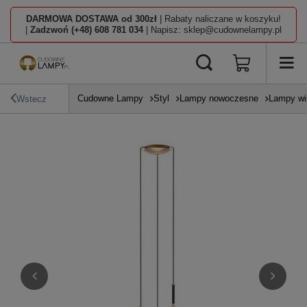
DARMOWA DOSTAWA od 300zł
| Rabaty naliczane w koszyku!
|
Zadzwoń (+48) 608 781 034
| Napisz: sklep@cudownelampy.pl
Cudowne Lampy
Styl
Lampy nowoczesne
Lampy wi
Wstecz