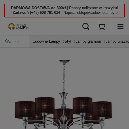
DARMOWA DOSTAWA od 300zł
| Rabaty naliczane w koszyku!
|
Zadzwoń (+48) 608 781 034
| Napisz: sklep@cudownelampy.pl
Cudowne Lampy
Styl
Lampy glamour
Lampy wisząc
Wstecz