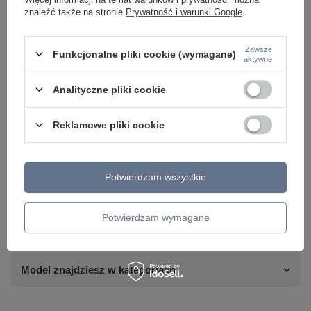
znaleźć także na stronie
Prywatność i warunki Google
.
Zawsze
Funkcjonalne pliki cookie (wymagane)
aktywne
Analityczne pliki cookie
Reklamowe pliki cookie
Potrzebujesz pomocy? Masz pytania lub
chcesz lepszą cenę?
Potwierdzam wszystkie
Napisz do nas - doradzimy, odpowiemy
Napisz do nas
szybko i przygotujemy indywidualną ofertę
dopasowaną do Ciebie..
Potwierdzam wymagane
Model znajdziesz w kategoriach