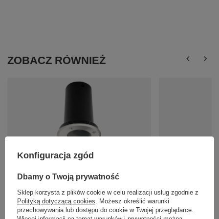
ZOBACZ RÓWNIEŻ
Konfiguracja zgód
Oprawa najazdowa 1xGU10 HYDE OVAL AZZARDO
Lampa wisząca STYLO
AZ3325
1220-1 AZ0116
Dbamy o Twoją prywatność
109,00 zł
319,00 zł
/
szt.
/
szt.
Sklep korzysta z plików cookie w celu realizacji usług zgodnie z
Polityką dotyczącą cookies
. Możesz określić warunki
przechowywania lub dostępu do cookie w Twojej przeglądarce.
Więcej informacji na temat warunków i prywatności można