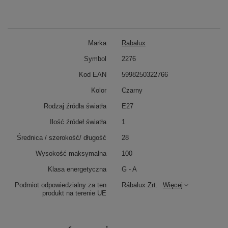
Marka
Rabalux
Symbol
2276
Kod EAN
5998250322766
Kolor
Czarny
Rodzaj źródła światła
E27
Ilość źródeł światła
1
Średnica / szerokość/ długość
28
Wysokość maksymalna
100
Klasa energetyczna
G - A
Podmiot odpowiedzialny za ten
Rábalux Zrt.
Więcej
produkt na terenie UE