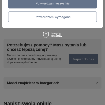
Potwierdzam wszystkie
Potwierdzam wymagane
Potrzebujesz pomocy? Masz pytania lub
chcesz lepszą cenę?
Napisz do nas - doradzimy, odpowiemy
Napisz do nas
szybko i przygotujemy indywidualną ofertę
dopasowaną do Ciebie..
Model znajdziesz w kategoriach
Napisz swoją opinię