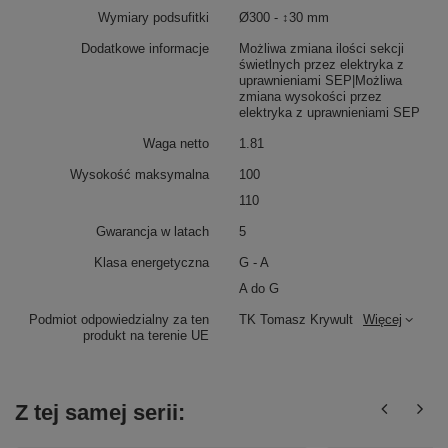
Wymiary podsufitki
Ø300 - ↕30 mm
Dodatkowe informacje
Możliwa zmiana ilości sekcji
świetlnych przez elektryka z
uprawnieniami SEP|Możliwa
zmiana wysokości przez
elektryka z uprawnieniami SEP
Waga netto
1.81
Wysokość maksymalna
100
110
Gwarancja w latach
5
Klasa energetyczna
G - A
A do G
Podmiot odpowiedzialny za ten
TK Tomasz Krywult
Więcej
produkt na terenie UE
Z tej samej serii: