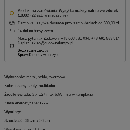
Produkt na zamówienie
Wysyłka maksymalnie
we wtorek
(18.08)
(22 szt. w magazynie)
Darmowa i szybka dostawa przy zamówieniach
od
300,00 zł
14
dni na łatwy zwrot
Masz pytania? Zadzwoń: +48 608 781 034, +48 691 553 814
Napisz: sklep@cudownelampy.pl
Wykonanie:
metal, szkło, tworzywo
Kolor: czarny, złoty, multikolor
Źródło światła:
3 x E27 max 60W - nie w komplecie
Klasa energetyczna: G - A
Wymiary:
Szerokość: 36 cm x 36 cm
Wysokość: max 110 cm