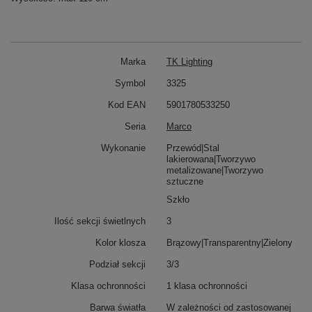
Marka
TK Lighting
Symbol
3325
Kod EAN
5901780533250
Seria
Marco
Wykonanie
Przewód|Stal
lakierowana|Tworzywo
metalizowane|Tworzywo
sztuczne
Szkło
Ilość sekcji świetlnych
3
Kolor klosza
Brązowy|Transparentny|Zielony
Podział sekcji
3/3
Klasa ochronności
1 klasa ochronności
Barwa światła
W zależności od zastosowanej