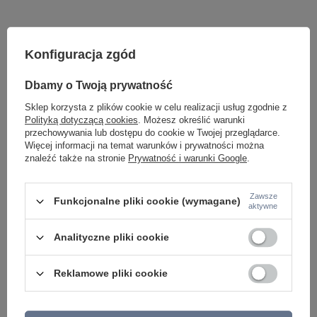
Konfiguracja zgód
ZOBACZ RÓWNIEŻ
Dbamy o Twoją prywatność
Sklep korzysta z plików cookie w celu realizacji usług zgodnie z
Polityką dotyczącą cookies
. Możesz określić warunki
przechowywania lub dostępu do cookie w Twojej przeglądarce.
Więcej informacji na temat warunków i prywatności można
znaleźć także na stronie
Prywatność i warunki Google
.
Zawsze
Funkcjonalne pliki cookie (wymagane)
ESTERA BROWN LAMPA WISZĄCA 5 TK Lighting
TOP GOLD 2 TK Light
aktywne
6105
226,00 zł
/
szt.
492,00 zł
Analityczne pliki cookie
/
szt.
Reklamowe pliki cookie