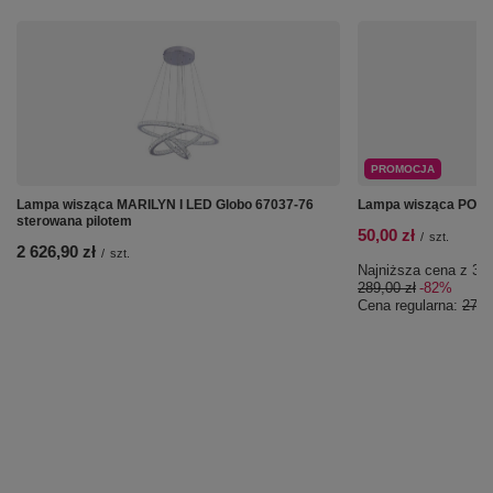
PROMOCJA
Lampa wisząca MARILYN I LED Globo 67037-76
Lampa wisząca POTTI
sterowana pilotem
50,00 zł
/
szt.
2 626,90 zł
/
szt.
Najniższa cena z 30 
289,00 zł
-82%
Cena regularna:
270,