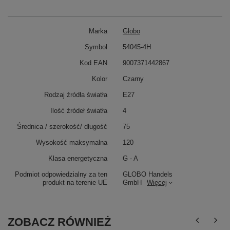
Marka
Globo
Symbol
54045-4H
Kod EAN
9007371442867
Kolor
Czarny
Rodzaj źródła światła
E27
Ilość źródeł światła
4
Średnica / szerokość/ długość
75
Wysokość maksymalna
120
Klasa energetyczna
G - A
Podmiot odpowiedzialny za ten
GLOBO Handels
produkt na terenie UE
GmbH
Więcej
ZOBACZ RÓWNIEŻ