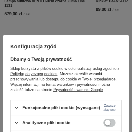
Lampa sufitowa VENTO 60cm czarna Zuma Line
Kinkiet TRANSFER Z
1131
89,00 zł
/
szt.
579,00 zł
/
szt.
Konfiguracja zgód
Dbamy o Twoją prywatność
Sklep korzysta z plików cookie w celu realizacji usług zgodnie z
Polityką dotyczącą cookies
. Możesz określić warunki
przechowywania lub dostępu do cookie w Twojej przeglądarce.
Więcej informacji na temat warunków i prywatności można
znaleźć także na stronie
Prywatność i warunki Google
.
Potrzebujesz pomocy? Masz pytania lub
Zawsze
Funkcjonalne pliki cookie (wymagane)
chcesz lepszą cenę?
aktywne
Napisz do nas - doradzimy, odpowiemy
Napisz do nas
szybko i przygotujemy indywidualną ofertę
Analityczne pliki cookie
dopasowaną do Ciebie..