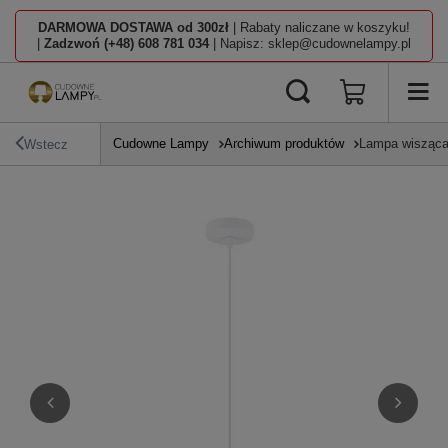
DARMOWA DOSTAWA od 300zł
| Rabaty naliczane w koszyku!
|
Zadzwoń (+48) 608 781 034
| Napisz: sklep@cudownelampy.pl
Cudowne Lampy
Archiwum produktów
Lampa wisząc
Wstecz