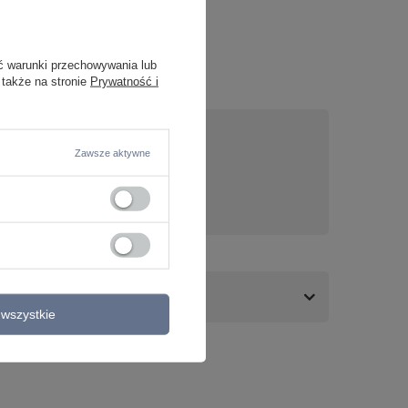
ć warunki przechowywania lub
 także na stronie
Prywatność i
Zawsze aktywne
nas
wszystkie