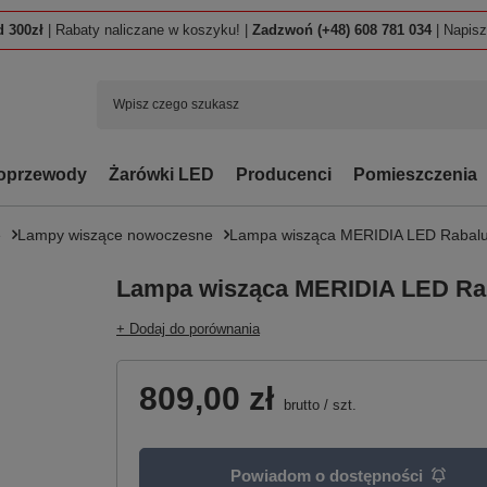
 300zł
| Rabaty naliczane w koszyku! |
Zadzwoń (+48) 608 781 034
| Napis
oprzewody
Żarówki LED
Producenci
Pomieszczenia
e
Lampy wiszące nowoczesne
Lampa wisząca MERIDIA LED Rabal
Lampa wisząca MERIDIA LED Ra
+ Dodaj do porównania
809,00 zł
brutto
/
szt.
Powiadom o dostępności