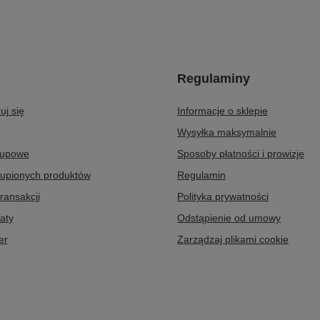
Regulaminy
uj się
Informacje o sklepie
Wysyłka maksymalnie
kupowe
Sposoby płatności i prowizje
kupionych produktów
Regulamin
transakcji
Polityka prywatności
aty
Odstąpienie od umowy
er
Zarządzaj plikami cookie