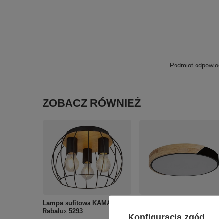
Podmiot odpowied
ZOBACZ RÓWNIEŻ
Lampa sufitowa KAMALA
Lampa sufitowa plafon
Rabalux 5293
MAPLE LED Rabalux 3528
Konfiguracja zgód