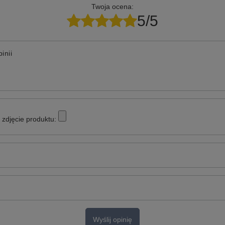
Twoja ocena:
5/5
inii
zdjęcie produktu:
Wyślij opinię