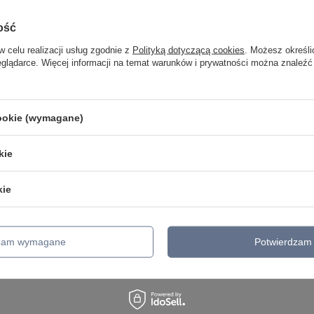
Lampka stołowa RUFIN
Rabalux 3220
ość
179,00 zł
/
szt.
w celu realizacji usług zgodnie z
Polityką dotyczącą cookies
. Możesz określi
eglądarce. Więcej informacji na temat warunków i prywatności można znaleźć
pomocy? Masz pytania lub chcesz
cookie (wymagane)
lepszą cenę?
Napisz do 
my, odpowiemy szybko i przygotujemy indywidualną ofertę
kie
dopasowaną do Ciebie..
kie
dzam wymagane
Potwierdzam 