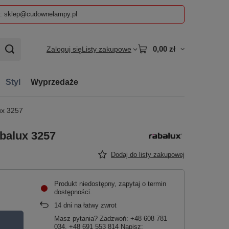
z: sklep@cudownelampy.pl
0,00 zł
Zaloguj się
Listy zakupowe
Styl
Wyprzedaże
ux 3257
balux 3257
Dodaj do listy zakupowej
Produkt niedostępny, zapytaj o termin
dostępności
14
dni na łatwy zwrot
Masz pytania? Zadzwoń: +48 608 781
034, +48 691 553 814 Napisz: