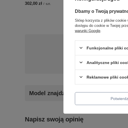
302,00 zł
375,00 zł
/
szt.
/
szt.
Dbamy o Twoją prywatn
Sklep korzysta z plików cookie 
dostępu do cookie w Twojej prz
warunki Google
.
Potrzebujesz 
Funkcjonalne pliki 
Napisz do nas - doradzi
Analityczne pliki coo
Reklamowe pliki coo
Model znajdziesz w kategoriach
Potwier
Napisz swoją opinię