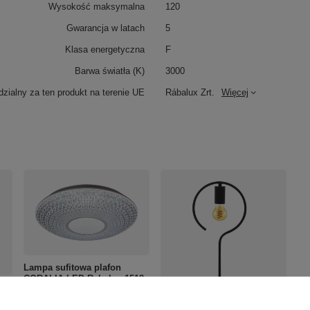
Wysokość maksymalna
120
Gwarancja w latach
5
Klasa energetyczna
F
Barwa światła (K)
3000
zialny za ten produkt na terenie UE
Rábalux Zrt.
Więcej
Lampa sufitowa plafon
CORALIA LED Rabalux 1518
sterowana pilotem
516,00 zł
/
szt.