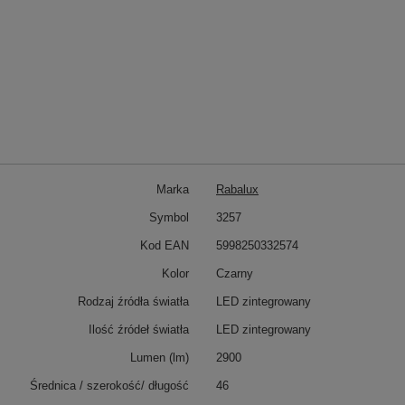
Marka
Rabalux
Symbol
3257
Kod EAN
5998250332574
Kolor
Czarny
Rodzaj źródła światła
LED zintegrowany
Ilość źródeł światła
LED zintegrowany
Lumen (lm)
2900
Średnica / szerokość/ długość
46