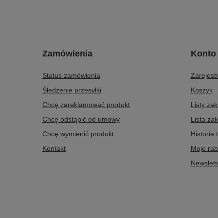
Zamówienia
Konto
Status zamówienia
Zarejestr
Śledzenie przesyłki
Koszyk
Chcę zareklamować produkt
Listy za
Chcę odstąpić od umowy
Lista za
Chcę wymienić produkt
Historia 
Kontakt
Moje rab
Newslett