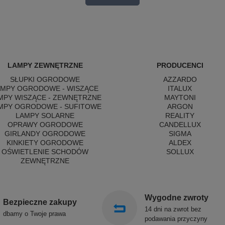
LAMPY ZEWNĘTRZNE
PRODUCENCI
SŁUPKI OGRODOWE
AZZARDO
AMPY OGRODOWE - WISZĄCE
ITALUX
MPY WISZĄCE - ZEWNĘTRZNE
MAYTONI
MPY OGRODOWE - SUFITOWE
ARGON
LAMPY SOLARNE
REALITY
OPRAWY OGRODOWE
CANDELLUX
GIRLANDY OGRODOWE
SIGMA
KINKIETY OGRODOWE
ALDEX
OŚWIETLENIE SCHODÓW
SOLLUX
ZEWNĘTRZNE
Wygodne zwroty
Bezpieczne zakupy
14 dni na zwrot bez
dbamy o Twoje prawa
podawania przyczyny