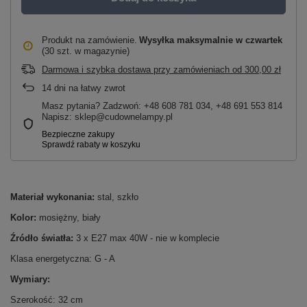
Produkt na zamówienie
Wysyłka maksymalnie
w czwartek
(30 szt. w magazynie)
Darmowa i szybka dostawa przy zamówieniach
od
300,00 zł
14
dni na łatwy zwrot
Masz pytania? Zadzwoń: +48 608 781 034, +48 691 553 814
Napisz: sklep@cudownelampy.pl
Materiał wykonania:
stal, szkło
Kolor:
mosiężny, biały
Źródło światła:
3 x E27 max 40W - nie w komplecie
Klasa energetyczna: G - A
Wymiary:
Szerokość: 32 cm