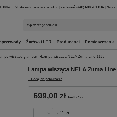
 300zł
| Rabaty naliczane w koszyku! |
Zadzwoń (+48) 608 781 034
| Napis
oprzewody
Żarówki LED
Producenci
Pomieszczenia
ampy wiszące glamour
Lampa wisząca NELA Zuma Line 1138
Lampa wisząca NELA Zuma Line
+ Dodaj do porównania
699,00 zł
brutto
/
szt.
z
12
szt.