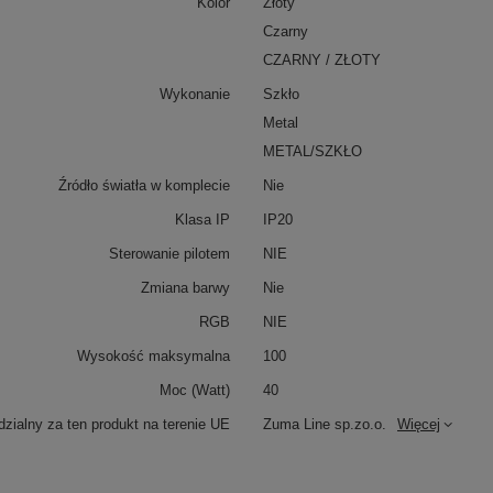
Kolor
Złoty
Czarny
CZARNY / ZŁOTY
Wykonanie
Szkło
Metal
METAL/SZKŁO
Źródło światła w komplecie
Nie
Klasa IP
IP20
Sterowanie pilotem
NIE
Zmiana barwy
Nie
RGB
NIE
Wysokość maksymalna
100
Moc (Watt)
40
zialny za ten produkt na terenie UE
Zuma Line sp.zo.o.
Więcej