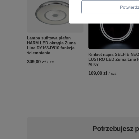
Potwier
Lampa sufitowa plafon
HARM LED okrągła Zuma
Line DY163-D510 funkcja
ściemniania
Kinkiet napis SELFIE NE
LUSTRO LED Zuma Line 
349,00 zł
/
szt.
MT07
109,00 zł
/
szt.
Potrzebujesz 