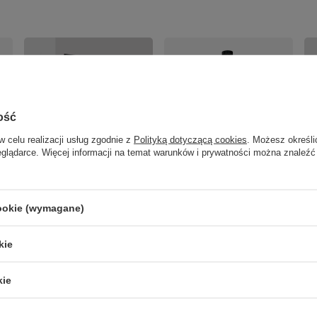
ość
w celu realizacji usług zgodnie z
Polityką dotyczącą cookies
. Możesz określi
eglądarce. Więcej informacji na temat warunków i prywatności można znaleźć
Kinkiet K-5352 z serii NELA
La
Kaja Lighting
se
ma
Lampa wisząca NELA Zuma
Line 1137
cookie (wymagane)
120,00 zł
39
/
szt.
489,00 zł
/
szt.
kie
kie