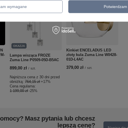
dzam wymagane
Potwierdzam 
OKAZJA
ON
Kinkiet ENCELADUS LED
FM-
złoty kula Zuma Line W0428-
Lampa wisząca FROZE
01D-L4AC
Zuma Line P0509-05D-B5AC
379,00 zł
899,00 zł
/
szt.
/
szt.
Najniższa cena z 30 dni przed
obniżką:
764,15 zł
+17%
Cena regularna:
1 199,00 zł
-25%
pomocy? Masz pytania lub chcesz
lepszą cenę?
Napisz do 