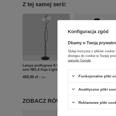
Z tej samej serii:
Konfiguracja zgód
Dbamy o Twoją prywatn
Sklep korzysta z plików cookie 
dostępu do cookie w Twojej prz
warunki Google
.
Lampa podłogowa K-5353 z
serii NELA Kaja Lighting
Lampa wisząca NELA Zu
Line 1139
Funkcjonalne pliki 
450,00 zł
/
szt.
599,00 zł
/
szt.
Analityczne pliki coo
ZOBACZ RÓWNIEŻ
Reklamowe pliki coo