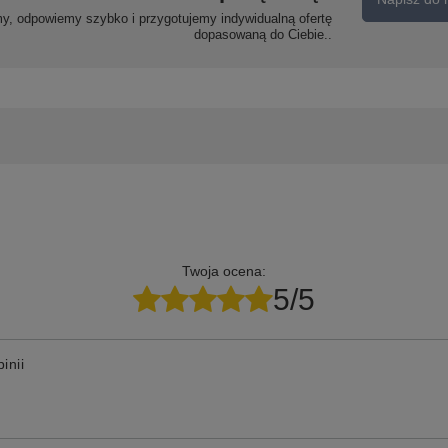
my, odpowiemy szybko i przygotujemy indywidualną ofertę
dopasowaną do Ciebie..
Twoja ocena:
5/5
inii