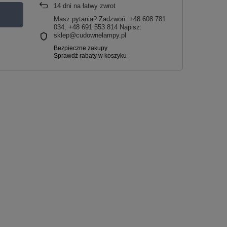
14
dni na łatwy zwrot
Masz pytania? Zadzwoń: +48 608 781
034, +48 691 553 814 Napisz:
sklep@cudownelampy.pl