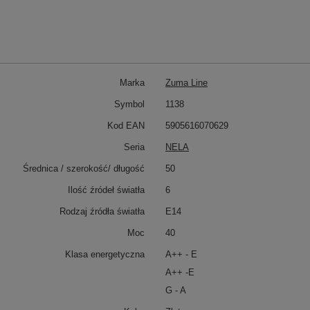
Marka
Zuma Line
Symbol
1138
Kod EAN
5905616070629
Seria
NELA
Średnica / szerokość/ długość
50
Ilość źródeł światła
6
Rodzaj źródła światła
E14
Moc
40
Klasa energetyczna
A++ - E
A++ -E
G - A