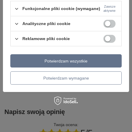
Zawsze
Funkcjonalne pliki cookie (wymagane)
aktywne
Analityczne pliki cookie
Potrzebujesz pomocy? Masz pytania lub
Reklamowe pliki cookie
chcesz lepszą cenę?
Napisz do nas - doradzimy, odpowiemy
Napisz do nas
szybko i przygotujemy indywidualną ofertę
dopasowaną do Ciebie..
Potwierdzam wszystkie
Potwierdzam wymagane
Model znajdziesz w kategoriach
Napisz swoją opinię
Twoja ocena: