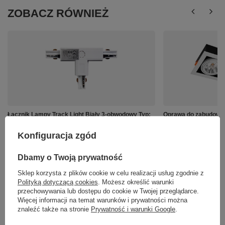
ZOBACZ RÓWNIEŻ
Łącznik Lampy Track Light Biały 3-obwodowy Typ:
Oprawa do zabudowy
T DR
ML4739 ML4740 - kol
Konfiguracja zgód
57,99 zł
87,00 zł
/
szt.
/
szt.
Dbamy o Twoją prywatność
Sklep korzysta z plików cookie w celu realizacji usług zgodnie z
Polityką dotyczącą cookies
. Możesz określić warunki
przechowywania lub dostępu do cookie w Twojej przeglądarce.
Więcej informacji na temat warunków i prywatności można
znaleźć także na stronie
Prywatność i warunki Google
.