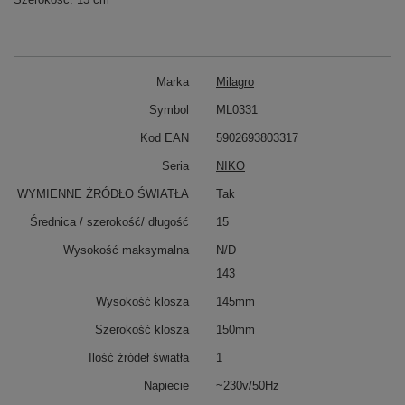
Marka
Milagro
Symbol
ML0331
Kod EAN
5902693803317
Seria
NIKO
WYMIENNE ŻRÓDŁO ŚWIATŁA
Tak
Średnica / szerokość/ długość
15
Wysokość maksymalna
N/D
143
Wysokość klosza
145mm
Szerokość klosza
150mm
Ilość źródeł światła
1
Napiecie
~230v/50Hz