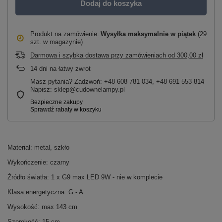
Dodaj do koszyka
Produkt na zamówienie
Wysyłka maksymalnie
w piątek
(29
szt. w magazynie)
Darmowa i szybka dostawa przy zamówieniach
od
300,00 zł
14
dni na łatwy zwrot
Masz pytania? Zadzwoń: +48 608 781 034, +48 691 553 814
Napisz: sklep@cudownelampy.pl
Materiał: metal, szkło
Wykończenie: czarny
Źródło światła: 1 x G9 max LED 9W - nie w komplecie
Klasa energetyczna: G - A
Wysokość: max 143 cm
Szerokość: 15 cm