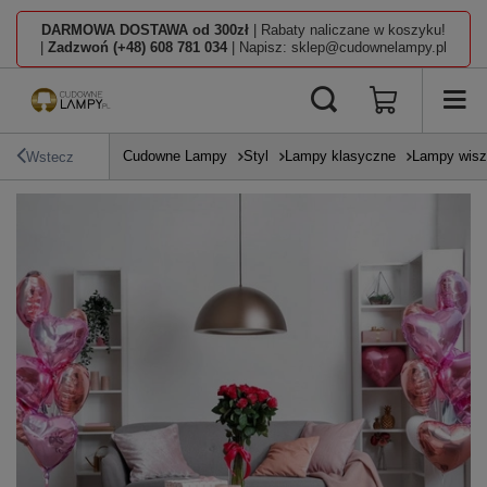
DARMOWA DOSTAWA od 300zł
| Rabaty naliczane w koszyku!
|
Zadzwoń (+48) 608 781 034
| Napisz: sklep@cudownelampy.pl
Cudowne Lampy
Styl
Lampy klasyczne
Lampy wisz
Wstecz