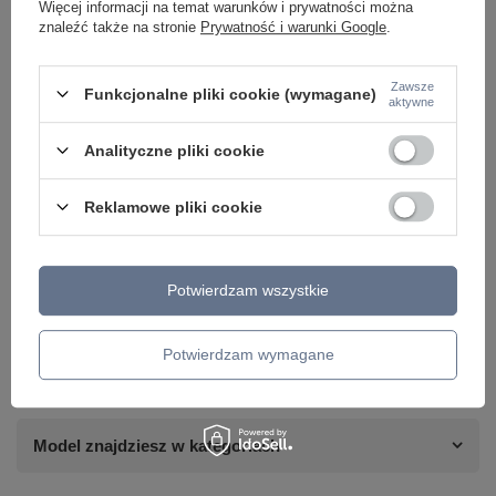
Więcej informacji na temat warunków i prywatności można
znaleźć także na stronie
Prywatność i warunki Google
.
Zawsze
Funkcjonalne pliki cookie (wymagane)
aktywne
Analityczne pliki cookie
Reklamowe pliki cookie
Potrzebujesz pomocy? Masz pytania lub
chcesz lepszą cenę?
Potwierdzam wszystkie
Napisz do nas - doradzimy, odpowiemy
Napisz do nas
szybko i przygotujemy indywidualną ofertę
dopasowaną do Ciebie..
Potwierdzam wymagane
Model znajdziesz w kategoriach