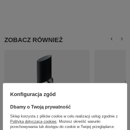
ZOBACZ RÓWNIEŻ
Konfiguracja zgód
Kinkiet ROSA BLACK firmy AZzardo MB311
Lampa wisząca drew
AZ0144
AZ5010 sterowana pi
Dbamy o Twoją prywatność
125,00 zł
1 399,00 zł
/
szt.
/
szt.
Sklep korzysta z plików cookie w celu realizacji usług zgodnie z
Polityką dotyczącą cookies
. Możesz określić warunki
przechowywania lub dostępu do cookie w Twojej przeglądarce.