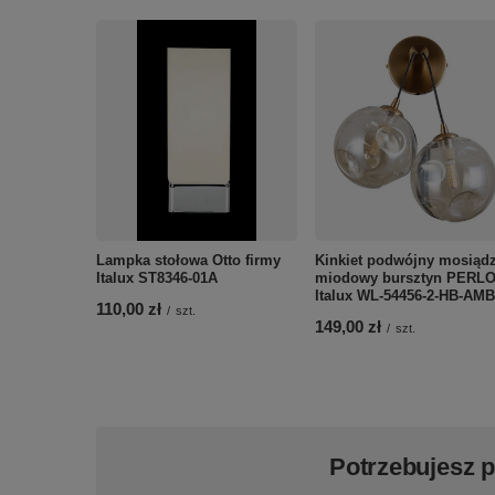
Lampka stołowa Otto firmy
Kinkiet podwójny mosiąd
Italux ST8346-01A
miodowy bursztyn PERL
Italux WL-54456-2-HB-AMB
110,00 zł
/
szt.
149,00 zł
/
szt.
Potrzebujesz 