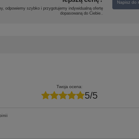
Napisz do 
my, odpowiemy szybko i przygotujemy indywidualną ofertę
dopasowaną do Ciebie..
Twoja ocena:
5/5
inii