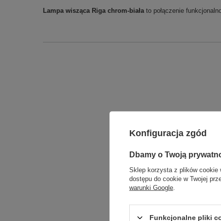
Lampa wisząca Riga chrom-biała
to połączenie funkcjonalno
Konfiguracja zgód
Dbamy o Twoją prywatn
Sklep korzysta z plików cookie 
dostępu do cookie w Twojej prz
warunki Google
.
Funkcjonalne pliki 