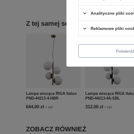
Podmiot odpowied
Analityczne pliki coo
Z tej samej serii:
Reklamowe pliki coo
Potwier
Lampa wisząca RIGA Italux
Lampa wisząca RIGA Italu
PND-44213-4-HBR
PND-44213-4A-SBL
644,00 zł
312,00 zł
/
szt.
/
szt.
ZOBACZ RÓWNIEŻ