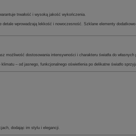
warantuje trwałość i wysoką jakość wykończenia.
e detale wprowadzają lekkość i nowoczesność. Szklane elementy dodatkowo po
z możliwość dostosowania intensywności i charakteru światła do własnych 
limatu – od jasnego, funkcjonalnego oświetlenia po delikatne światło sprzyj
ach, dodając im stylu i elegancji.