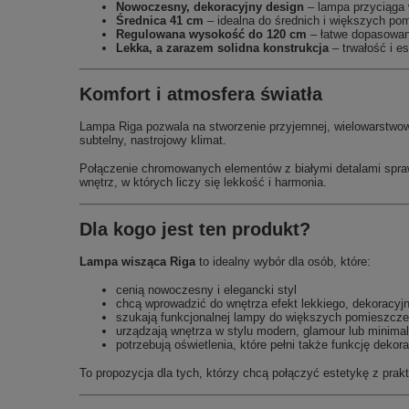
Nowoczesny, dekoracyjny design
– lampa przyciąga 
Średnica 41 cm
– idealna do średnich i większych po
Regulowana wysokość do 120 cm
– łatwe dopasowani
Lekka, a zarazem solidna konstrukcja
– trwałość i e
Komfort i atmosfera światła
Lampa Riga pozwala na stworzenie przyjemnej, wielowarstwowe
subtelny, nastrojowy klimat.
Połączenie chromowanych elementów z białymi detalami sprawia,
wnętrz, w których liczy się lekkość i harmonia.
Dla kogo jest ten produkt?
Lampa wisząca Riga
to idealny wybór dla osób, które:
cenią nowoczesny i elegancki styl
chcą wprowadzić do wnętrza efekt lekkiego, dekoracyjn
szukają funkcjonalnej lampy do większych pomieszcz
urządzają wnętrza w stylu modern, glamour lub minima
potrzebują oświetlenia, które pełni także funkcję dekor
To propozycja dla tych, którzy chcą połączyć estetykę z pr