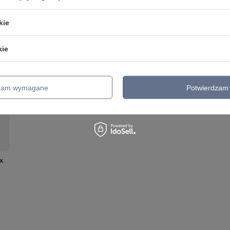
zialny za ten produkt na terenie UE
Italux Janusz Baran Sp. K.
Więcej
kie
kie
dzam wymagane
Potwierdzam 
x