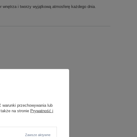
er wnętrza i tworzy wyjątkową atmosferę każdego dnia.
ć warunki przechowywania lub
 także na stronie
Prywatność i
Zawsze aktywne