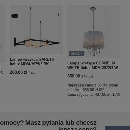
OKAZJA
Lampa wisząca GARETH
Lampa wisząca CORNELIA
Italux MDM-3975/3 BK
WHITE Italux MDM-2572/3 W
z
288,00 zł
OS
/
szt.
358,00 zł
/
szt.
Najniższa cena z 30 dni przed
obniżką:
358,00 zł
0%
Cena regularna:
437,00 zł
-18%
pomocy? Masz pytania lub chcesz
lepszą cenę?