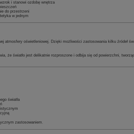
wzrok i stanowi ozdobę wnętrza
mieszczeń
e do przestrzeni
stetyka w jednym
j atmosfery oświetleniowej. Dzięki możliwości zastosowania kilku źródeł świ
 że światło jest delikatnie rozproszone i odbija się od powierzchni, tworząc
ego światła
eń
listycznym
acyjną
aktycznym zastosowaniem.