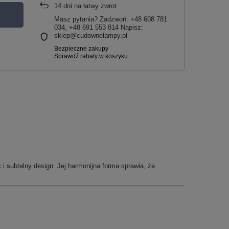
14
dni na łatwy zwrot
Masz pytania? Zadzwoń: +48 608 781
034, +48 691 553 814 Napisz:
sklep@cudownelampy.pl
 i subtelny design. Jej harmonijna forma sprawia, że