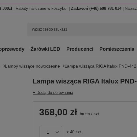
 300zł
| Rabaty naliczane w koszyku! |
Zadzwoń (+48) 608 781 034
| Napis
oprzewody
Żarówki LED
Producenci
Pomieszczenia
e
Lampy wiszące nowoczesne
Lampa wisząca RIGA Italux PND-44
Lampa wisząca RIGA Italux PND
+ Dodaj do porównania
368,00 zł
brutto
/
szt.
z
40
szt.