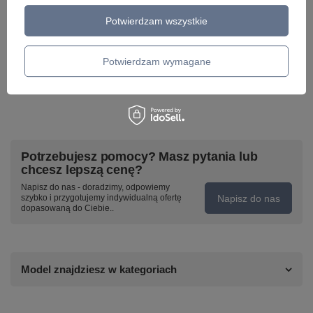
Potwierdzam wszystkie
Potwierdzam wymagane
Potrzebujesz pomocy? Masz pytania lub
chcesz lepszą cenę?
Napisz do nas - doradzimy, odpowiemy
Napisz do nas
szybko i przygotujemy indywidualną ofertę
dopasowaną do Ciebie..
Model znajdziesz w kategoriach