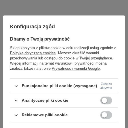
Konfiguracja zgód
ZOBACZ RÓWNIEŻ
Dbamy o Twoją prywatność
Sklep korzysta z plików cookie w celu realizacji usług zgodnie z
Polityką dotyczącą cookies
. Możesz określić warunki
przechowywania lub dostępu do cookie w Twojej przeglądarce.
Więcej informacji na temat warunków i prywatności można
znaleźć także na stronie
Prywatność i warunki Google
.
Zawsze
Funkcjonalne pliki cookie (wymagane)
aktywne
Lampa sufitowa okrąg złoty VINCENT 40 GO
Kinkiet ANCONA S W
AZZARDO AZ6202
209,00 zł
Analityczne pliki cookie
/
szt.
649,00 zł
/
szt.
Reklamowe pliki cookie