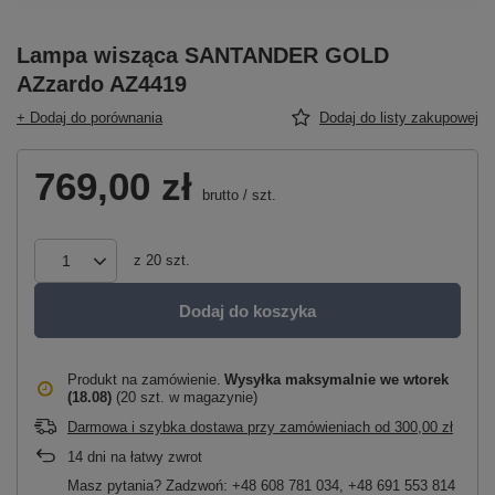
Lampa wisząca SANTANDER GOLD
AZzardo AZ4419
+ Dodaj do porównania
Dodaj do listy zakupowej
769,00 zł
brutto
/
szt.
z
20
szt.
Dodaj do koszyka
Produkt na zamówienie
Wysyłka maksymalnie
we wtorek
(18.08)
(20 szt. w magazynie)
Darmowa i szybka dostawa przy zamówieniach
od
300,00 zł
14
dni na łatwy zwrot
Masz pytania? Zadzwoń: +48 608 781 034, +48 691 553 814