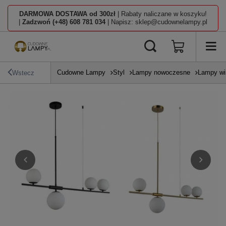
DARMOWA DOSTAWA od 300zł
| Rabaty naliczane w koszyku!
|
Zadzwoń (+48) 608 781 034
| Napisz: sklep@cudownelampy.pl
Cudowne Lampy
Styl
Lampy nowoczesne
Lampy wi
Wstecz