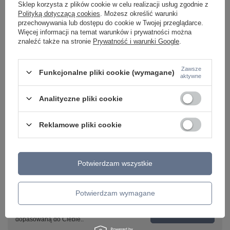
Oprawa schodowa biała LUMI z czujnikiem ruchu
Lampa sufitowa pla
Sklep korzysta z plików cookie w celu realizacji usług zgodnie z
12V 3000K LED Milagro EKS9101
ML7938 sterowana pi
Polityką dotyczącą cookies
. Możesz określić warunki
przechowywania lub dostępu do cookie w Twojej przeglądarce.
95,01 zł
249,00 zł
/
szt.
/
szt.
Więcej informacji na temat warunków i prywatności można
znaleźć także na stronie
Prywatność i warunki Google
.
Zawsze
Funkcjonalne pliki cookie (wymagane)
aktywne
Analityczne pliki cookie
Reklamowe pliki cookie
Potwierdzam wszystkie
Potrzebujesz pomocy? Masz pytania lub
chcesz lepszą cenę?
Potwierdzam wymagane
Napisz do nas - doradzimy, odpowiemy
Napisz do nas
szybko i przygotujemy indywidualną ofertę
dopasowaną do Ciebie..