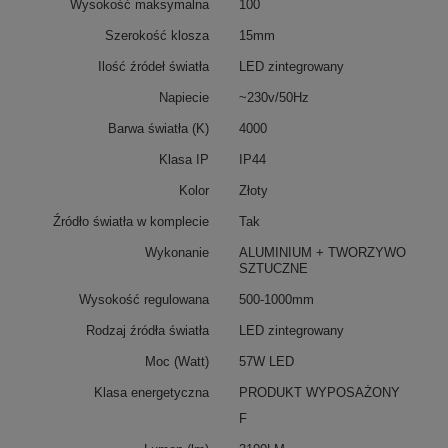
Wysokość maksymalna
100
Szerokość klosza
15mm
Ilość źródeł światła
LED zintegrowany
Napiecie
~230v/50Hz
Barwa światła (K)
4000
Klasa IP
IP44
Kolor
Złoty
Źródło światła w komplecie
Tak
Wykonanie
ALUMINIUM + TWORZYWO
SZTUCZNE
Wysokość regulowana
500-1000mm
Rodzaj źródła światła
LED zintegrowany
Moc (Watt)
57W LED
Klasa energetyczna
PRODUKT WYPOSAŻONY
F