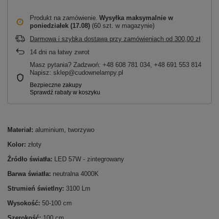
Produkt na zamówienie
Wysyłka maksymalnie
w
poniedziałek (17.08)
(60 szt. w magazynie)
Darmowa i szybka dostawa przy zamówieniach
od
300,00 zł
14
dni na łatwy zwrot
Masz pytania? Zadzwoń: +48 608 781 034, +48 691 553 814
Napisz: sklep@cudownelampy.pl
Materiał:
aluminium, tworzywo
Kolor:
złoty
Źródło światła:
LED 57W - zintegrowany
Barwa światła:
neutralna 4000K
Strumień świetlny:
3100 Lm
Wysokość:
50-100 cm
Szerokość:
100 cm