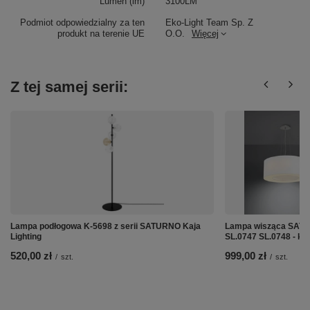
Lumen (lm)
3100LM
Podmiot odpowiedzialny za ten
Eko-Light Team Sp. Z
produkt na terenie UE
O.O.
Więcej
Z tej samej serii:
Lampa podłogowa K-5698 z serii SATURNO Kaja
Lampa wisząca SATUR
Lighting
SL.0747 SL.0748 - ko
520,00 zł
999,00 zł
/
szt.
/
szt.