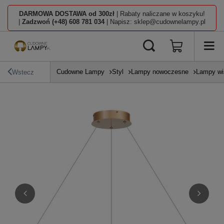
DARMOWA DOSTAWA od 300zł
| Rabaty naliczane w koszyku!
|
Zadzwoń (+48) 608 781 034
| Napisz: sklep@cudownelampy.pl
Cudowne Lampy
Styl
Lampy nowoczesne
Lampy wi
Wstecz