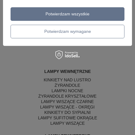
Twój email
Potwierdzam wszystkie
Wyślij opinię
Potwierdzam wymagane
LAMPY WEWNĘTRZNE
KINKIETY NAD LUSTRO
ŻYRANDOLE
LAMPKI NOCNE
ŻYRANDOLE KRYSZTAŁOWE
LAMPY WISZĄCE CZARNE
LAMPY WISZĄCE - OKRĘGI
KINKIETY DO SYPIALNI
LAMPY SUFITOWE OKRĄGŁE
LAMPY WISZĄCE