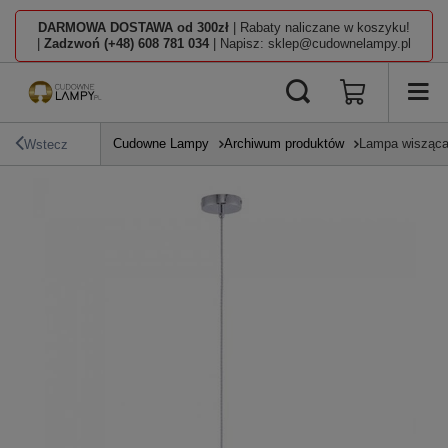
DARMOWA DOSTAWA od 300zł
| Rabaty naliczane w koszyku!
|
Zadzwoń (+48) 608 781 034
| Napisz: sklep@cudownelampy.pl
Cudowne Lampy
Archiwum produktów
Lampa wisząc
Wstecz