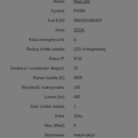
Marka
MaxLight
Symbol
P0384
Kod EAN
5903351006453
Seria
SEDA
Klasa energetyczna
G
Rodzaj źródła światła
LED zintegrowany
Klasa IP
IP20
Średnica / szerokość/ długość
31
Barwa światła (K)
3000
Wysokość maksymalna
145
Lumen (lm)
480
Ilość źródeł światła
1
Kolor
Złoty
Moc (Watt)
8
Wykonanie
metal+akryl