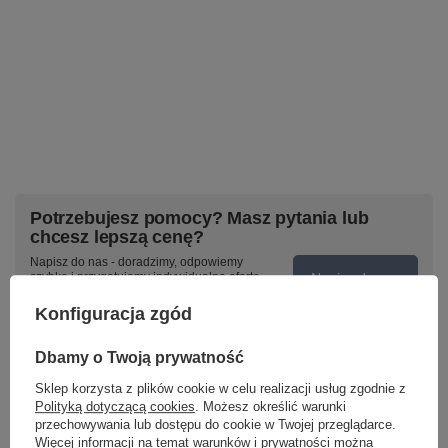
Potrzebujesz pomocy? Masz pytania lub
chcesz lepszą cenę?
Napisz do nas - doradzimy, odpowiemy
Napisz do nas
szybko i przygotujemy indywidualną ofertę
dopasowaną do Ciebie..
Konfiguracja zgód
Dbamy o Twoją prywatność
Model znajdziesz w kategoriach
Sklep korzysta z plików cookie w celu realizacji usług zgodnie z
Polityką dotyczącą cookies
. Możesz określić warunki
przechowywania lub dostępu do cookie w Twojej przeglądarce.
Więcej informacji na temat warunków i prywatności można