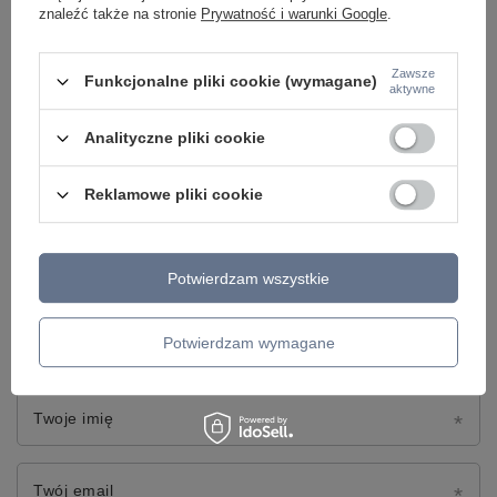
znaleźć także na stronie
Prywatność i warunki Google
.
Napisz swoją opinię
Twoja ocena:
Zawsze
Funkcjonalne pliki cookie (wymagane)
aktywne
5/5
Analityczne pliki cookie
Treść twojej opinii
Reklamowe pliki cookie
Potwierdzam wszystkie
Dodaj własne zdjęcie produktu:
Potwierdzam wymagane
Twoje imię
Twój email