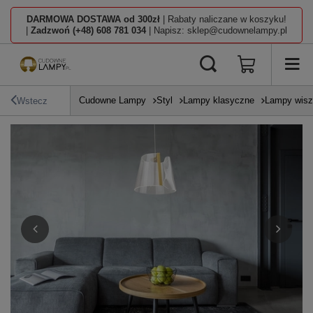
DARMOWA DOSTAWA od 300zł
| Rabaty naliczane w koszyku!
|
Zadzwoń (+48) 608 781 034
| Napisz: sklep@cudownelampy.pl
Cudowne Lampy
Styl
Lampy klasyczne
Lampy wisz
Wstecz