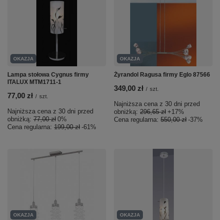
OKAZJA
OKAZJA
Lampa stołowa Cygnus firmy
Żyrandol Ragusa firmy Eglo 87566
ITALUX MTM1711-1
349,00 zł
/
szt.
77,00 zł
/
szt.
Najniższa cena z 30 dni przed
Najniższa cena z 30 dni przed
obniżką:
296,65 zł
+17%
obniżką:
77,00 zł
0%
Cena regularna:
550,00 zł
-37%
Cena regularna:
199,00 zł
-61%
OKAZJA
OKAZJA