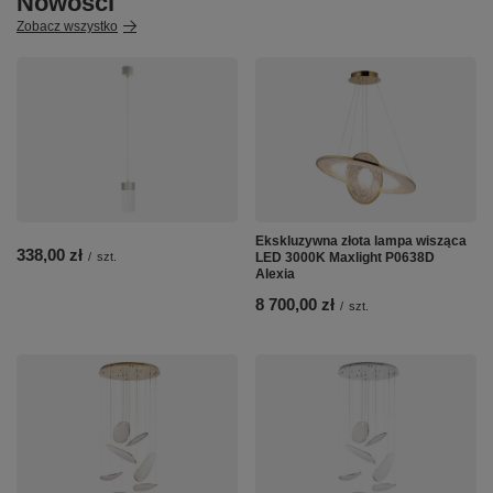
Nowości
Zobacz wszystko
Ekskluzywna złota lampa wisząca
338,00 zł
/
szt.
LED 3000K Maxlight P0638D
Alexia
8 700,00 zł
/
szt.