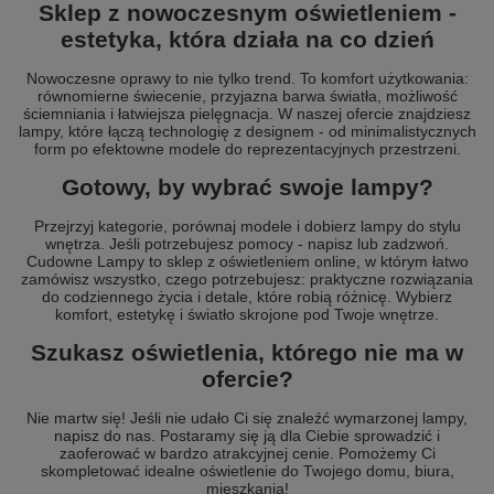
Sklep z nowoczesnym oświetleniem -
estetyka, która działa na co dzień
Nowoczesne oprawy to nie tylko trend. To komfort użytkowania:
równomierne świecenie, przyjazna barwa światła, możliwość
ściemniania i łatwiejsza pielęgnacja. W naszej ofercie znajdziesz
lampy, które łączą technologię z designem - od minimalistycznych
form po efektowne modele do reprezentacyjnych przestrzeni.
Gotowy, by wybrać swoje lampy?
Przejrzyj kategorie, porównaj modele i dobierz lampy do stylu
wnętrza. Jeśli potrzebujesz pomocy - napisz lub zadzwoń.
Cudowne Lampy to sklep z oświetleniem online, w którym łatwo
zamówisz wszystko, czego potrzebujesz: praktyczne rozwiązania
do codziennego życia i detale, które robią różnicę. Wybierz
komfort, estetykę i światło skrojone pod Twoje wnętrze.
Szukasz oświetlenia, którego nie ma w
ofercie?
Nie martw się! Jeśli nie udało Ci się znaleźć wymarzonej lampy,
napisz do nas. Postaramy się ją dla Ciebie sprowadzić i
zaoferować w bardzo atrakcyjnej cenie. Pomożemy Ci
skompletować idealne oświetlenie do Twojego domu, biura,
mieszkania!