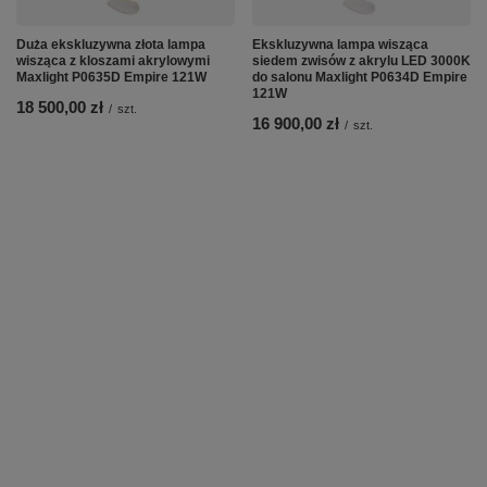
Duża ekskluzywna złota lampa
Ekskluzywna lampa wisząca
wisząca z kloszami akrylowymi
siedem zwisów z akrylu LED 3000K
Maxlight P0635D Empire 121W
do salonu Maxlight P0634D Empire
121W
18 500,00 zł
/
szt.
16 900,00 zł
/
szt.