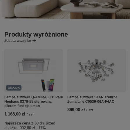
Produkty wyróżnione
Zobacz wszystko
OKAZJA
Lampa sufitowa Q-AMIRA LED Paul
Lampa sufitowa STAR srebrna
Neuhaus 8379-55 sterowana
Zuma Line C0539-06A-F4AC
pilotem funkcja smart
899,00 zł
/
szt.
1 168,00 zł
/
szt.
Najniższa cena z 30 dni przed
obniżką:
992,80 zł
+17%