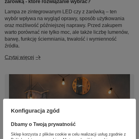
żarówką - które rozwiązanie wybrać?
Lampa ze zintegrowanym LED czy z żarówką – ten
wybór wpływa na wygląd oprawy, sposób użytkowania
oraz możliwość późniejszej naprawy. Przed zakupem
warto porównać nie tylko moc, ale także liczbę lumenów,
barwę, funkcję ściemniania, trwałość i wymienność
źródła.
Czytaj więcej
Konfiguracja zgód
Dbamy o Twoją prywatność
Sklep korzysta z plików cookie w celu realizacji usług zgodnie z