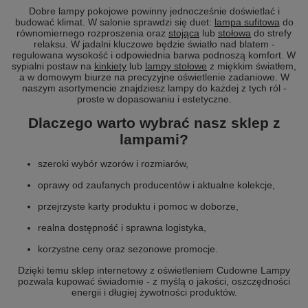
Dobre lampy pokojowe powinny jednocześnie doświetlać i
budować klimat. W salonie sprawdzi się duet:
lampa sufitowa
do
równomiernego rozproszenia oraz
stojąca
lub
stołowa
do strefy
relaksu. W jadalni kluczowe będzie światło nad blatem -
regulowana wysokość i odpowiednia barwa podnoszą komfort. W
sypialni postaw na
kinkiety
lub
lampy stołowe
z miękkim światłem,
a w domowym biurze na precyzyjne oświetlenie zadaniowe. W
naszym asortymencie znajdziesz lampy do każdej z tych ról -
proste w dopasowaniu i estetyczne.
Dlaczego warto wybrać nasz sklep z
lampami?
szeroki wybór wzorów i rozmiarów,
oprawy od zaufanych producentów i aktualne kolekcje,
przejrzyste karty produktu i pomoc w doborze,
realna dostępność i sprawna logistyka,
korzystne ceny oraz sezonowe promocje.
Dzięki temu sklep internetowy z oświetleniem Cudowne Lampy
pozwala kupować świadomie - z myślą o jakości, oszczędności
energii i długiej żywotności produktów.