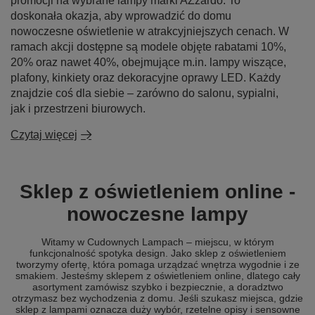
promocji na wybrane lampy marki AZzardo. To
doskonała okazja, aby wprowadzić do domu
nowoczesne oświetlenie w atrakcyjniejszych cenach. W
ramach akcji dostępne są modele objęte rabatami 10%,
20% oraz nawet 40%, obejmujące m.in. lampy wiszące,
plafony, kinkiety oraz dekoracyjne oprawy LED. Każdy
znajdzie coś dla siebie – zarówno do salonu, sypialni,
jak i przestrzeni biurowych.
Czytaj więcej
Sklep z oświetleniem online -
nowoczesne lampy
Witamy w Cudownych Lampach – miejscu, w którym
funkcjonalność spotyka design. Jako sklep z oświetleniem
tworzymy ofertę, która pomaga urządzać wnętrza wygodnie i ze
smakiem. Jesteśmy sklepem z oświetleniem online, dlatego cały
asortyment zamówisz szybko i bezpiecznie, a doradztwo
otrzymasz bez wychodzenia z domu. Jeśli szukasz miejsca, gdzie
sklep z lampami oznacza duży wybór, rzetelne opisy i sensowne