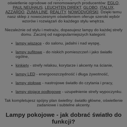
oświetlenie ogrodowe od renomowanych producentów:
EGLO
,
PAUL NEUHAUS
,
LEUCHTEN DIREKT
,
GLOBO
,
ITALUX
,
AZZARDO
,
ZUMA LINE
,
REALITY
,
NOWODVORSKI
. Dzięki temu
nasz sklep z nowoczesnym oświetleniem oferuje szeroki wybór
wzorów i rozwiązań do każdego stylu wnętrza.
Niezależnie od stylu i metrażu, dopasujesz lampy do każdej strefy
domu. Zacznij od najpopularniejszych kategorii:
lampy wiszące
- do salonu, jadalni i nad wyspę,
lampy sufitowe
- do niskich pomieszczeń i jako światło
ogólne,
kinkiety
- strefy relaksu, korytarze i akcenty na ścianie,
lampy LED
- energooszczędność i długa żywotność,
lampy stołowe
- nastrojowe światło do czytania i pracy,
lampy stojące podłogowe
- uzupełnienie strefy wypoczynku.
Tak kompletujesz spójny plan świetlny: światło główne, oświetlenie
zadaniowe i subtelne akcenty.
Lampy pokojowe - jak dobrać światło do
funkcji?