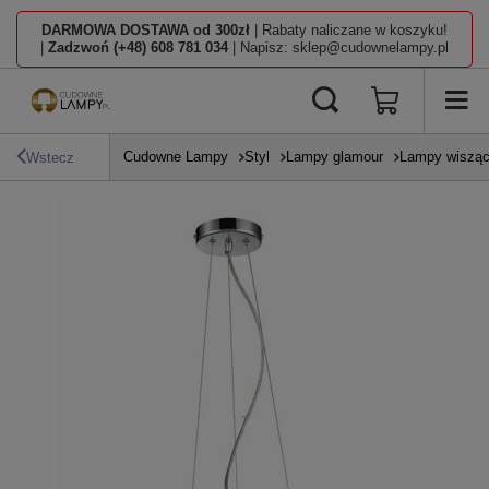
DARMOWA DOSTAWA od 300zł
| Rabaty naliczane w koszyku!
|
Zadzwoń (+48) 608 781 034
| Napisz: sklep@cudownelampy.pl
Cudowne Lampy
Styl
Lampy glamour
Lampy wisząc
Wstecz