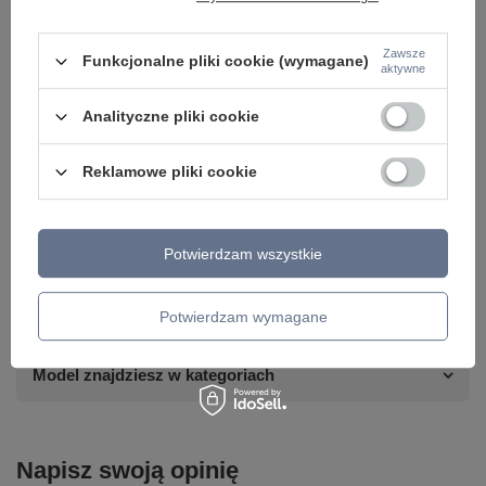
Zawsze
Funkcjonalne pliki cookie (wymagane)
aktywne
Analityczne pliki cookie
Reklamowe pliki cookie
Potrzebujesz pomocy? Masz pytania lub
chcesz lepszą cenę?
Napisz do nas - doradzimy, odpowiemy
Potwierdzam wszystkie
Napisz do nas
szybko i przygotujemy indywidualną ofertę
dopasowaną do Ciebie..
Potwierdzam wymagane
Model znajdziesz w kategoriach
Napisz swoją opinię