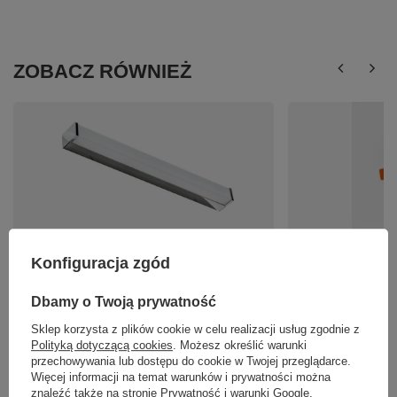
ZOBACZ RÓWNIEŻ
Kinkiet PETER CHROME 120 LED 4000K Azzardo
Oprawa OSCAR IP44
Konfiguracja zgód
AZ2090
50,00 zł
/
szt.
759,00 zł
/
szt.
Dbamy o Twoją prywatność
Sklep korzysta z plików cookie w celu realizacji usług zgodnie z
Polityką dotyczącą cookies
. Możesz określić warunki
przechowywania lub dostępu do cookie w Twojej przeglądarce.
Więcej informacji na temat warunków i prywatności można
znaleźć także na stronie
Prywatność i warunki Google
.