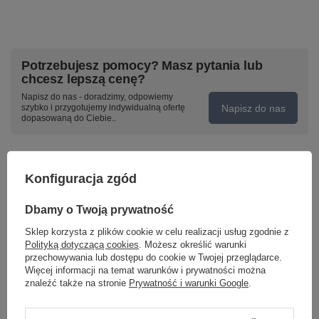
Potrzebujesz pomocy? Masz pytania lub
chcesz lepszą cenę?
Napisz do nas - doradzimy, odpowiemy
Napisz do nas
szybko i przygotujemy indywidualną ofertę
dopasowaną do Ciebie..
Konfiguracja zgód
Model znajdziesz w kategoriach
Dbamy o Twoją prywatność
Sklep korzysta z plików cookie w celu realizacji usług zgodnie z
Napisz swoją opinię
Polityką dotyczącą cookies
. Możesz określić warunki
przechowywania lub dostępu do cookie w Twojej przeglądarce.
Więcej informacji na temat warunków i prywatności można
Twoja ocena:
znaleźć także na stronie
Prywatność i warunki Google
.
5/5