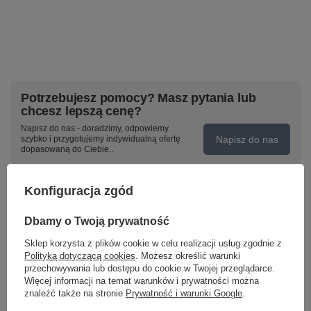
Potrzebujesz pomocy? Masz pytania lub
chcesz lepszą cenę?
Napisz do nas - doradzimy, odpowiemy
Napisz do nas
szybko i przygotujemy indywidualną ofertę
dopasowaną do Ciebie..
Konfiguracja zgód
Model znajdziesz w kategoriach
Dbamy o Twoją prywatność
Sklep korzysta z plików cookie w celu realizacji usług zgodnie z
Polityką dotyczącą cookies
. Możesz określić warunki
Napisz swoją opinię
przechowywania lub dostępu do cookie w Twojej przeglądarce.
Więcej informacji na temat warunków i prywatności można
znaleźć także na stronie
Prywatność i warunki Google
.
Twoja ocena: