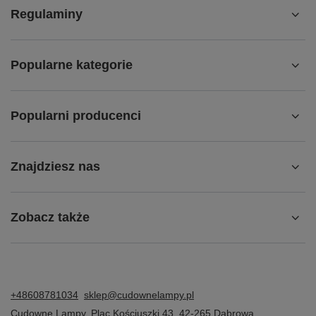
Regulaminy
Popularne kategorie
Popularni producenci
Znajdziesz nas
Zobacz także
+48608781034
sklep@cudownelampy.pl
Cudowne Lampy
,
Plac Kościuszki 43
,
42-265
Dąbrowa