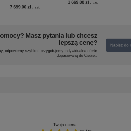
1 669,00 zł
/
szt.
7 699,00 zł
/
szt.
pomocy? Masz pytania lub chcesz
lepszą cenę?
Napisz do 
my, odpowiemy szybko i przygotujemy indywidualną ofertę
dopasowaną do Ciebie..
Twoja ocena: