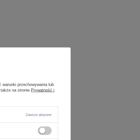
ć warunki przechowywania lub
 także na stronie
Prywatność i
Zawsze aktywne