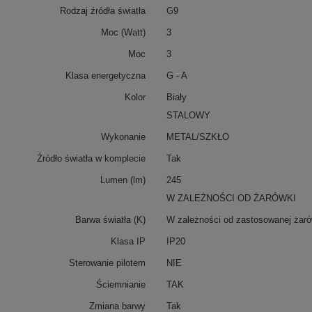
Rodzaj źródła światła
G9
Moc (Watt)
3
Moc
3
Klasa energetyczna
G - A
Kolor
Biały
STALOWY
Wykonanie
METAL/SZKŁO
Źródło światła w komplecie
Tak
Lumen (lm)
245
W ZALEŻNOŚCI OD ŻARÓWKI
Barwa światła (K)
W zależności od zastosowanej żaró
Klasa IP
IP20
Sterowanie pilotem
NIE
Ściemnianie
TAK
Zmiana barwy
Tak