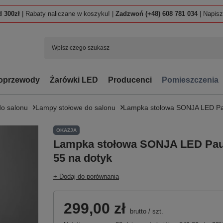
 300zł
| Rabaty naliczane w koszyku! |
Zadzwoń (+48) 608 781 034
| Napis
oprzewody
Żarówki LED
Producenci
Pomieszczenia
o salonu
Lampy stołowe do salonu
Lampka stołowa SONJA LED Pa
OKAZJA
Lampka stołowa SONJA LED Pau
55 na dotyk
+ Dodaj do porównania
299,00 zł
brutto
/
szt.