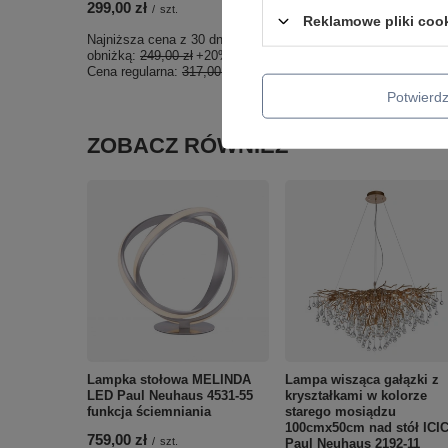
299,00 zł
/
szt.
Reklamowe pliki coo
Najniższa cena z 30 dni przed
obniżką:
249,00 zł
+20%
Cena regularna:
317,00 zł
-6%
Potwier
ZOBACZ RÓWNIEŻ
Lampka stołowa MELINDA
Lampa wisząca gałązki z
LED Paul Neuhaus 4531-55
kryształkami w kolorze
funkcja ściemniania
starego mosiądzu
100cmx50cm nad stół ICI
759,00 zł
/
szt.
Paul Neuhaus 2192-11