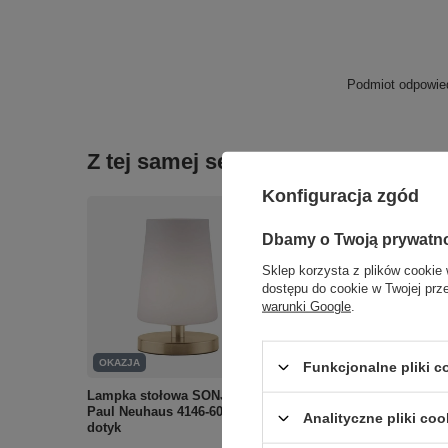
Podmiot odpowied
Z tej samej serii:
Konfiguracja zgód
Dbamy o Twoją prywatn
Sklep korzysta z plików cookie 
dostępu do cookie w Twojej prz
warunki Google
.
OKAZJA
Funkcjonalne pliki 
Lampka stołowa SONJA LED
Paul Neuhaus 4146-60 na
Analityczne pliki coo
dotyk