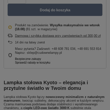
Dodaj do koszyka
Produkt na zamówienie
Wysyłka maksymalnie
we wtorek
(18.08)
(81 szt. w magazynie)
Darmowa i szybka dostawa przy zamówieniach
od
300,00 zł
14
dni na łatwy zwrot
Masz pytania? Zadzwoń: +48 608 781 034, +48 691 553 814
Napisz: sklep@cudownelampy.pl
Lampka stołowa Kyoto – elegancja i
przytulne światło w Twoim domu
Lampka stołowa Kyoto łączy
nowoczesny minimalizm z naturalnym
marmurem
, tworząc subtelny, dekoracyjny akcent w każdym wnętrzu.
Czarna marmurowa podstawa dodaje stabilności i wyrafinowanego
charakteru, a
ciepłe LED-owe światło 3000 K
subtelnie otula