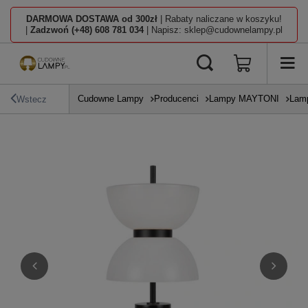
DARMOWA DOSTAWA od 300zł
| Rabaty naliczane w koszyku!
|
Zadzwoń (+48) 608 781 034
| Napisz: sklep@cudownelampy.pl
Cudowne Lampy
Producenci
Lampy MAYTONI
Lamp
Wstecz