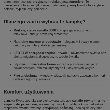
przestrzeń, tworząc
przyjazną i relaksującą atmosferę
. To
oświetlenie, które nie tylko świeci, ale
tworzy aurę komfortu i stylu
w
salonie, sypialni czy gabinecie.
Dlaczego warto wybrać tę lampkę?
Miękkie, ciepłe światło 3000 K
– sprzyja wieczornemu
relaksowi i buduje przytulną atmosferę.
Naturalny marmur w podstawie
– elegancki i trwały element
dekoracyjny, który stabilizuje lampkę.
LED 11 W energooszczędne i trwałe
– równomierne światło bez
efektu migotania, długowieczne źródło światła.
Stylowa, uniwersalna forma
– czarna podstawa pasuje do
nowoczesnych, minimalistycznych i klasycznych wnętrz.
Prosta obsługa
– wygodny włącznik na kablu zapewnia komfort
codziennego użytkowania.
Komfort użytkowania
Lampka Kyoto została zaprojektowana tak, aby
światło równomiernie
wypełniało przestrzeń
, nie męcząc wzroku. Szklany klosz delikatnie
rozprasza światło, tworząc
przyjemną poświatę
, idealną do czytania,