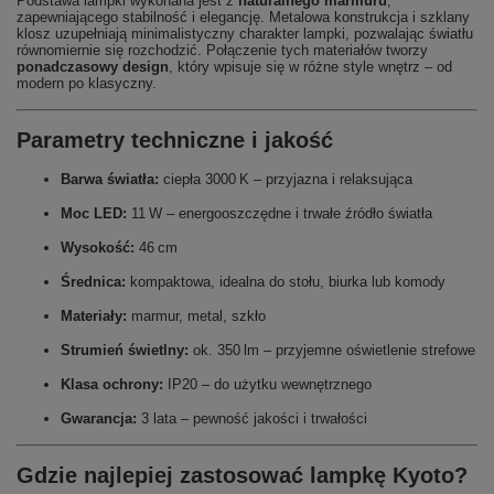
Podstawa lampki wykonana jest z
naturalnego marmuru
,
zapewniającego stabilność i elegancję. Metalowa konstrukcja i szklany
klosz uzupełniają minimalistyczny charakter lampki, pozwalając światłu
równomiernie się rozchodzić. Połączenie tych materiałów tworzy
ponadczasowy design
, który wpisuje się w różne style wnętrz – od
modern po klasyczny.
Parametry techniczne i jakość
Barwa światła:
ciepła 3000 K – przyjazna i relaksująca
Moc LED:
11 W – energooszczędne i trwałe źródło światła
Wysokość:
46 cm
Średnica:
kompaktowa, idealna do stołu, biurka lub komody
Materiały:
marmur, metal, szkło
Strumień świetlny:
ok. 350 lm – przyjemne oświetlenie strefowe
Klasa ochrony:
IP20 – do użytku wewnętrznego
Gwarancja:
3 lata – pewność jakości i trwałości
Gdzie najlepiej zastosować lampkę Kyoto?