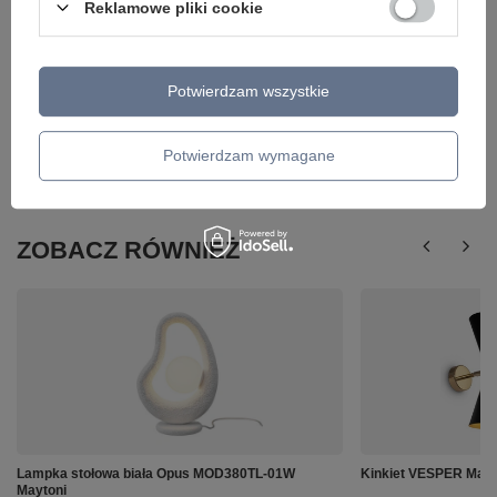
Reklamowe pliki cookie
Potwierdzam wszystkie
Potwierdzam wymagane
ZOBACZ RÓWNIEŻ
Lampka stołowa biała Opus MOD380TL-01W
Kinkiet VESPER May
Maytoni