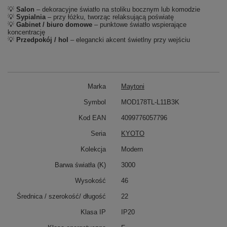
💡
Salon
– dekoracyjne światło na stoliku bocznym lub komodzie
💡
Sypialnia
– przy łóżku, tworząc relaksującą poświatę
💡
Gabinet / biuro domowe
– punktowe światło wspierające
koncentrację
💡
Przedpokój / hol
– elegancki akcent świetlny przy wejściu
Marka
Maytoni
Symbol
MOD178TL-L11B3K
Kod EAN
4099776057796
Seria
KYOTO
Kolekcja
Modern
Barwa światła (K)
3000
Wysokość
46
Średnica / szerokość/ długość
22
Klasa IP
IP20