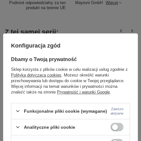
Podmiot odpowiedzialny za ten
Maytoni GmbH
Więcej
produkt na terenie UE
Z tej samej serii:
Konfiguracja zgód
Dbamy o Twoją prywatność
Sklep korzysta z plików cookie w celu realizacji usług zgodnie z
Polityką dotyczącą cookies
. Możesz określić warunki
przechowywania lub dostępu do cookie w Twojej przeglądarce.
Więcej informacji na temat warunków i prywatności można
znaleźć także na stronie
Prywatność i warunki Google
.
Pojedyńcza lampa wisząca biała 1xG9 Kyoto
Czarna oprawa naty
MOD178PL-01W Maytoni
3000K KYOTO BLACK 
593,00 zł
80,00 zł
Zawsze
/
szt.
/
szt.
Funkcjonalne pliki cookie (wymagane)
aktywne
Analityczne pliki cookie