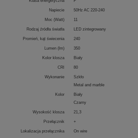
Klasa energetyczna
F
Napiecie
50Hz AC 220-240
Moc (Watt)
11
Rodzaj źródła światła
LED zintegrowany
Promień, kąt świecenia
240
Lumen (lm)
350
Kolor klosza
Biały
CRI
80
Wykonanie
Szkło
Metal and marble
Kolor
Biały
Czarny
Wysokość klosza
21,3
Przełącznik
+
Lokalizacja przełącznika
On wire