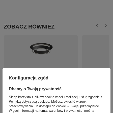
ZOBACZ RÓWNIEŻ
Konfiguracja zgód
Czarna podtynkowa oprawa na żarówkę GX53
Złoty kinkiet w kszta
średnica 10,5cm Orlo DL087-GX53-RD-B Maytoni
MOD555WL-L11G3K M
94,00 zł
1 144,00 zł
Dbamy o Twoją prywatność
/
szt.
/
szt.
Sklep korzysta z plików cookie w celu realizacji usług zgodnie z
Polityką dotyczącą cookies
. Możesz określić warunki
przechowywania lub dostępu do cookie w Twojej przeglądarce.
Więcej informacji na temat warunków i prywatności można