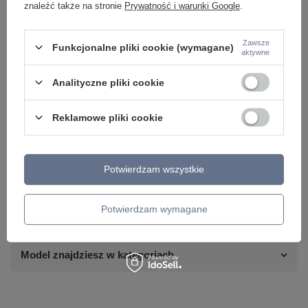
znaleźć także na stronie
Prywatność i warunki Google
.
Zawsze
Funkcjonalne pliki cookie (wymagane)
aktywne
Analityczne pliki cookie
Reklamowe pliki cookie
Potrzebujesz pomocy? Masz pytania lub
chcesz lepszą cenę?
Potwierdzam wszystkie
Napisz do nas - doradzimy, odpowiemy
Napisz do nas
szybko i przygotujemy indywidualną ofertę
dopasowaną do Ciebie..
Potwierdzam wymagane
Model znajdziesz w kategoriach