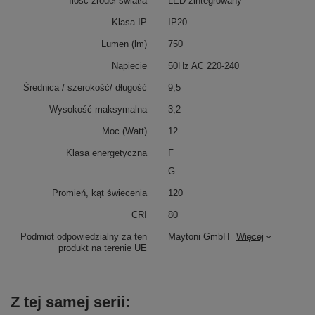
Ilość źródeł światła
LED zintegrowany
Klasa IP
IP20
Lumen (lm)
750
Napiecie
50Hz AC 220-240
Średnica / szerokość/ długość
9,5
Wysokość maksymalna
3,2
Moc (Watt)
12
Klasa energetyczna
F
G
Promień, kąt świecenia
120
CRI
80
Podmiot odpowiedzialny za ten
Maytoni GmbH
Więcej
produkt na terenie UE
Z tej samej serii: