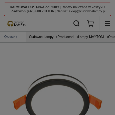
DARMOWA DOSTAWA od 300zł
| Rabaty naliczane w koszyku!
|
Zadzwoń (+48) 608 781 034
| Napisz: sklep@cudownelampy.pl
Cudowne Lampy
Producenci
Lampy MAYTONI
Opra
Wstecz