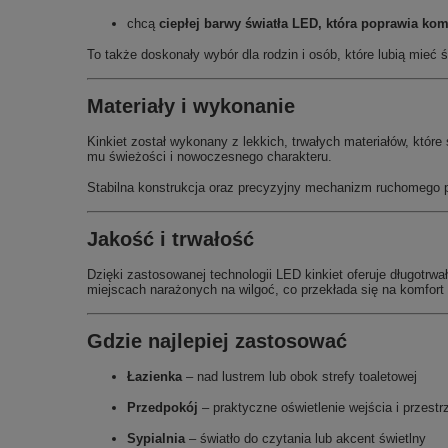
chcą
ciepłej barwy światła LED, która poprawia ko
To także doskonały wybór dla rodzin i osób, które lubią mie
Materiały i wykonanie
Kinkiet został wykonany z lekkich, trwałych materiałów, któr
mu świeżości i nowoczesnego charakteru.
Stabilna konstrukcja oraz precyzyjny mechanizm ruchomego pa
Jakość i trwałość
Dzięki zastosowanej technologii LED kinkiet oferuje długotrwa
miejscach narażonych na wilgoć, co przekłada się na komfort
Gdzie najlepiej zastosować
Łazienka
– nad lustrem lub obok strefy toaletowej
Przedpokój
– praktyczne oświetlenie wejścia i przestr
Sypialnia
– światło do czytania lub akcent świetlny