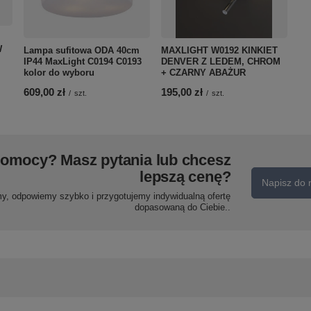
W
Lampa sufitowa ODA 40cm
MAXLIGHT W0192 KINKIET
IP44 MaxLight C0194 C0193
DENVER Z LEDEM, CHROM
kolor do wyboru
+ CZARNY ABAŻUR
609,00 zł
195,00 zł
/
szt.
/
szt.
pomocy? Masz pytania lub chcesz
lepszą cenę?
Napisz do 
my, odpowiemy szybko i przygotujemy indywidualną ofertę
dopasowaną do Ciebie..