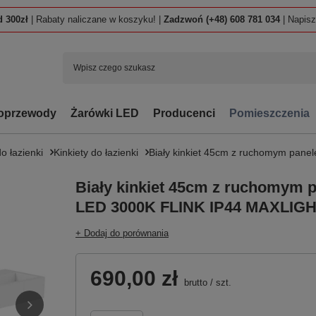
 300zł
| Rabaty naliczane w koszyku! |
Zadzwoń (+48) 608 781 034
| Napis
oprzewody
Żarówki LED
Producenci
Pomieszczenia
o łazienki
Kinkiety do łazienki
Biały kinkiet 45cm z ruchomym pa
Biały kinkiet 45cm z ruchomym 
LED 3000K FLINK IP44 MAXLIG
+ Dodaj do porównania
690,00 zł
brutto
/
szt.