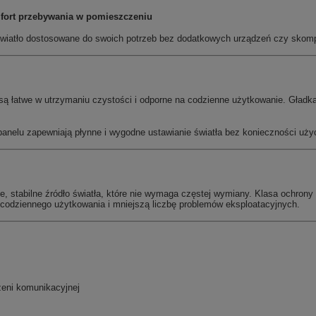
mfort przebywania w pomieszczeniu
ć światło dostosowane do swoich potrzeb bez dodatkowych urządzeń czy skomp
e są łatwe w utrzymaniu czystości i odporne na codzienne użytkowanie. Gładk
nelu zapewniają płynne i wygodne ustawianie światła bez konieczności użyc
łe, stabilne źródło światła, które nie wymaga częstej wymiany. Klasa ochrony
 codziennego użytkowania i mniejszą liczbę problemów eksploatacyjnych.
zeni komunikacyjnej