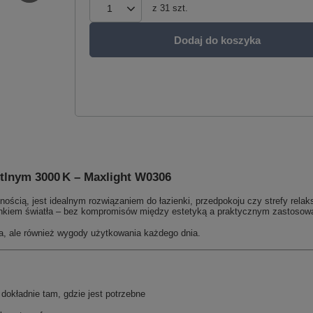
z
31
szt.
Dodaj do koszyka
tlnym 3000 K –
Maxlight W0306
lnością, jest idealnym rozwiązaniem do łazienki, przedpokoju czy strefy rel
ierunkiem światła – bez kompromisów między estetyką a praktycznym zastosow
tła, ale również wygody użytkowania każdego dnia.
dokładnie tam, gdzie jest potrzebne