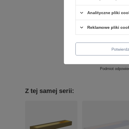
Analityczne pliki coo
Reklamowe pliki coo
Potwier
Podmiot odpowied
Z tej samej serii: