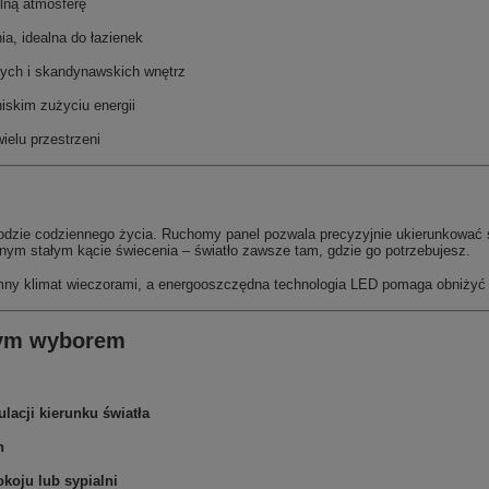
ulną atmosferę
ia, idealna do łazienek
ych i skandynawskich wnętrz
iskim zużyciu energii
ielu przestrzeni
dzie codziennego życia. Ruchomy panel pozwala precyzyjnie ukierunkować świ
dnym stałym kącie świecenia – światło zawsze tam, gdzie go potrzebujesz.
emny klimat wieczorami, a energooszczędna technologia LED pomaga obniżyć ra
szym wyborem
lacji kierunku światła
h
okoju lub sypialni