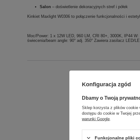
Salon
– doświetlenie dekoracyjnych stref i półek
Kinkiet Maxlight W0306 to połączenie funkcjonalności i estety
Moc/Power: 1 x 12W LED, 960 LM, CRI 80+, 3000K, IP44 W: 45,0
świecenia/beam angle: 90° adj. 350° Zawiera zasilacz LED/LED
Konfiguracja zgód
Dbamy o Twoją prywatn
Sklep korzysta z plików cookie 
dostępu do cookie w Twojej prz
warunki Google
.
Funkcjonalne pliki 