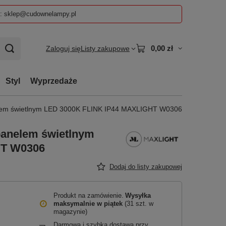
z: sklep@cudownelampy.pl
0,00 zł
Zaloguj się
Listy zakupowe
Styl
Wyprzedaże
nelem świetlnym LED 3000K FLINK IP44 MAXLIGHT W0306
panelem świetlnym
HT W0306
Dodaj do listy zakupowej
Produkt na zamówienie
Wysyłka
maksymalnie
w piątek
(31 szt. w
magazynie)
Darmowa i szybka dostawa przy