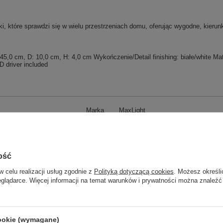
ki, które sprawdzi się w wielu przestrzeniach domu, oferując wygodne, kierunk
 cm, D: 10,0 cm, H: 4,0 cm Wykończenie/Detail finishing: białe/white Materi
 driver included
Marka
MaxLight
Symbol
W0306
Kod EAN
5903351011914
ość
Seria
FLINK
w celu realizacji usług zgodnie z
Polityką dotyczącą cookies
. Możesz określi
Klasa energetyczna
G
eglądarce. Więcej informacji na temat warunków i prywatności można znaleźć
Rodzaj źródła światła
LED zintegrowany
Klasa IP
IP44
Średnica / szerokość/ długość
10,00
cookie (wymagane)