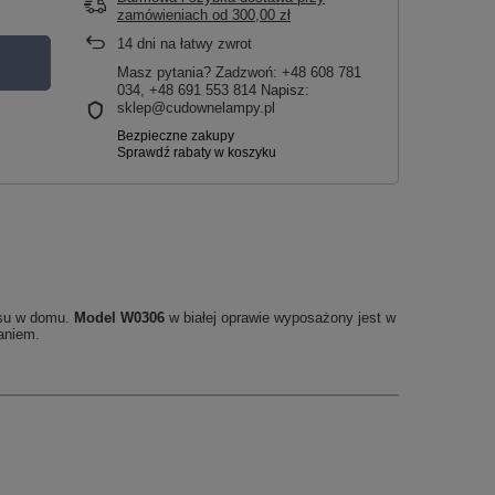
zamówieniach
od
300,00 zł
14
dni na łatwy zwrot
Masz pytania? Zadzwoń: +48 608 781
034, +48 691 553 814 Napisz:
sklep@cudownelampy.pl
aksu w domu.
Model W0306
w białej oprawie wyposażony jest w
aniem.