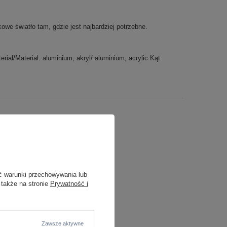
owe światło tam, gdzie jest najbardziej potrzebne.
ał/Material: aluminium, akryl/ aluminium, acrylic Kąt
ć warunki przechowywania lub
 także na stronie
Prywatność i
Zawsze aktywne