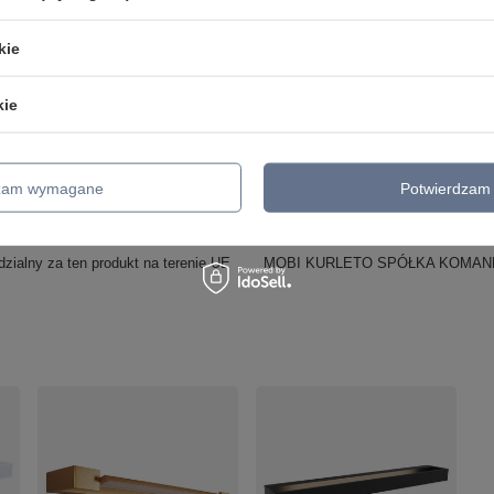
Barwa światła (K)
3000
kie
Wysokość maksymalna
4
Lumen (lm)
960
kie
Ilość źródeł światła
1
Kolor
Biały
dzam wymagane
Potwierdzam 
Moc (Watt)
12
Wykonanie
aluminium + akryl
zialny za ten produkt na terenie UE
MOBI KURLETO SPÓŁKA KOMA