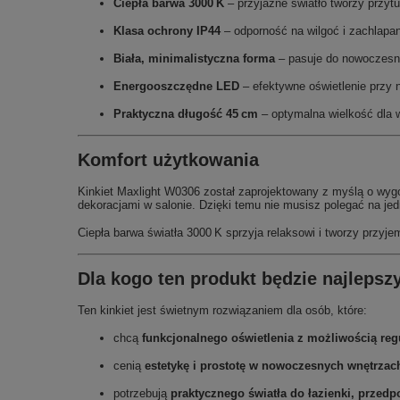
Ciepła barwa 3000 K
– przyjazne światło tworzy przyt
Klasa ochrony IP44
– odporność na wilgoć i zachlapan
Biała, minimalistyczna forma
– pasuje do nowoczesn
Energooszczędne LED
– efektywne oświetlenie przy n
Praktyczna długość 45 cm
– optymalna wielkość dla w
Komfort użytkowania
Kinkiet Maxlight W0306 został zaprojektowany z myślą o wygo
dekoracjami w salonie. Dzięki temu nie musisz polegać na je
Ciepła barwa światła 3000 K sprzyja relaksowi i tworzy przyj
Dla kogo ten produkt będzie najlep
Ten kinkiet jest świetnym rozwiązaniem dla osób, które:
chcą
funkcjonalnego oświetlenia z możliwością regu
cenią
estetykę i prostotę w nowoczesnych wnętrzac
potrzebują
praktycznego światła do łazienki, przedp