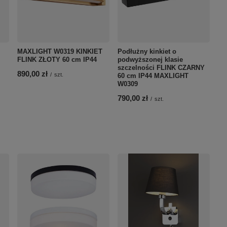
MAXLIGHT W0319 KINKIET
Podłużny kinkiet o
FLINK ZŁOTY 60 cm IP44
podwyższonej klasie
szczelności FLINK CZARNY
890,00 zł
/
szt.
60 cm IP44 MAXLIGHT
W0309
790,00 zł
/
szt.