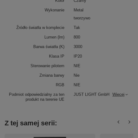
Kolor
Czarny
Wykonanie
Metal
tworzywo
Źródło światła w komplecie
Tak
Lumen (lm)
800
Barwa światła (K)
3000
Klasa IP
IP20
Sterowanie pilotem
NIE
Zmiana barwy
Nie
RGB
NIE
Podmiot odpowiedzialny za ten
JUST LIGHT GmbH
Więcej
produkt na terenie UE
Z tej samej serii: