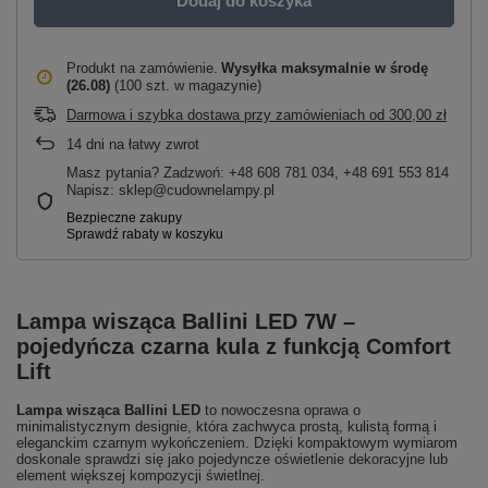
Dodaj do koszyka
Produkt na zamówienie
Wysyłka maksymalnie
w środę
(26.08)
(100 szt. w magazynie)
Darmowa i szybka dostawa przy zamówieniach
od
300,00 zł
14
dni na łatwy zwrot
Masz pytania? Zadzwoń: +48 608 781 034, +48 691 553 814
Napisz: sklep@cudownelampy.pl
Lampa wisząca Ballini LED 7W –
pojedyńcza czarna kula z funkcją Comfort
Lift
Lampa wisząca Ballini LED
to nowoczesna oprawa o
minimalistycznym designie, która zachwyca prostą, kulistą formą i
eleganckim czarnym wykończeniem. Dzięki kompaktowym wymiarom
doskonale sprawdzi się jako pojedyncze oświetlenie dekoracyjne lub
element większej kompozycji świetlnej.