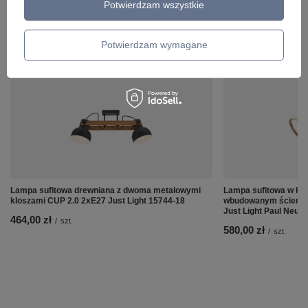
Potwierdzam wszystkie
Potwierdzam wymagane
ZOBACZ RÓWNIEŻ
Lampa sufitowa drewniana z dwoma metalowymi
Lampa sufitowa w ko
kloszami CUP 2.0 2xE27 Just Light 15744-18
wbudowanym ściemn
Just Light Paul Neuh
464,00 zł
/
szt.
580,00 zł
/
szt.