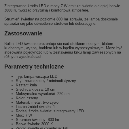
Zintegrowane źródło LED o mocy 7 W emituje światło o ciepłej barwie
3000 K
, tworząc przytulną i komfortową atmosferę.
Strumień świetlny na poziomie
800 lm
sprawia, że lampa doskonale
sprawdzi się jako oświetlenie strefowe lub dekoracyjne.
Zastosowanie
Ballini LED świetnie prezentuje się nad stolikiem nocnym, blatem
kuchennym, wyspą, barkiem lub w kąciku wypoczynkowym. Może być
stosowana pojedynczo lub w zestawieniu kilku lamp zawieszonych na
różnych wysokościach.
Parametry techniczne
Typ: lampa wisząca LED
Styl: nowoczesny / minimalistyczny
Kształt: kula
Średnica klosza: 10 cm
Maksymalna wysokość: 220 cm
Kolor: czarny
Materiał: metal, tworzywo
Liczba źródeł światła: 1
Rodzaj źródła światła: zintegrowany LED
Moc: 7 W
Strumień świetlny: 800 lm
Barwa światła: 3000 K
Źródło światła w komplecie: tak