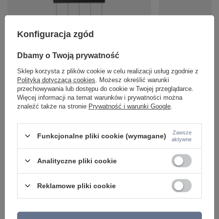
Konfiguracja zgód
Dbamy o Twoją prywatność
Sklep korzysta z plików cookie w celu realizacji usług zgodnie z
Lampa wisząca pięć wiszących czarnych kul na
Lampa wisząca trzy w
Polityką dotyczącą cookies
. Możesz określić warunki
belce z funkcją SwitchMo BALLINI Just Light 15262-
funkcją SwitchMo i Co
przechowywania lub dostępu do cookie w Twojej przeglądarce.
18
15261-18
Więcej informacji na temat warunków i prywatności można
1 393,00 zł
813,00 zł
/
szt.
/
szt.
znaleźć także na stronie
Prywatność i warunki Google
.
Zawsze
Funkcjonalne pliki cookie (wymagane)
aktywne
Analityczne pliki cookie
Reklamowe pliki cookie