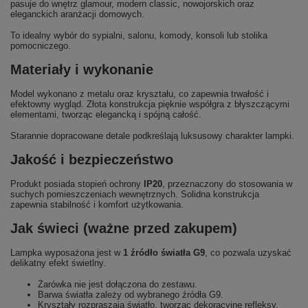
pasuje do wnętrz glamour, modern classic, nowojorskich oraz
eleganckich aranżacji domowych.
To idealny wybór do sypialni, salonu, komody, konsoli lub stolika
pomocniczego.
Materiały i wykonanie
Model wykonano z metalu oraz kryształu, co zapewnia trwałość i
efektowny wygląd. Złota konstrukcja pięknie współgra z błyszczącymi
elementami, tworząc elegancką i spójną całość.
Starannie dopracowane detale podkreślają luksusowy charakter lampki.
Jakość i bezpieczeństwo
Produkt posiada stopień ochrony
IP20
, przeznaczony do stosowania w
suchych pomieszczeniach wewnętrznych. Solidna konstrukcja
zapewnia stabilność i komfort użytkowania.
Jak świeci (ważne przed zakupem)
Lampka wyposażona jest w
1 źródło światła G9
, co pozwala uzyskać
delikatny efekt świetlny.
Żarówka nie jest dołączona do zestawu.
Barwa światła zależy od wybranego źródła G9.
Kryształy rozpraszają światło, tworząc dekoracyjne refleksy.