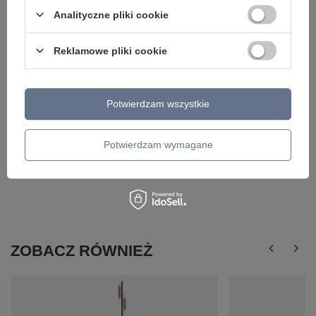
4xG9 Zuma Line P0496-04G-F7AC
glamour HELIOS 4xG
Analityczne pliki cookie
649,00 zł
549,00 zł
/
szt.
/
szt.
Reklamowe pliki cookie
Potwierdzam wszystkie
Potwierdzam wymagane
ZOBACZ RÓWNIEŻ