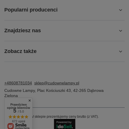
Popularni producenci
Znajdziesz nas
Zobacz także
+48608781034
sklep@cudownelampy.pl
Cudowne Lampy
,
Plac Kościuszki 43
,
42-265
Dąbrowa
Zielona
Prawdziwe
opinie klientów
5
/ 5.0
W sklepie prezentujemy ceny brutto (z VAT).
672 opinii