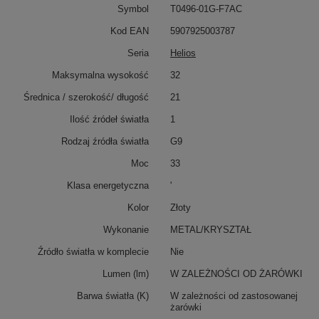
Symbol
T0496-01G-F7AC
Kod EAN
5907925003787
Seria
Helios
Maksymalna wysokość
32
Średnica / szerokość/ długość
21
Ilość źródeł światła
1
Rodzaj źródła światła
G9
Moc
33
Klasa energetyczna
'
Kolor
Złoty
Wykonanie
METAL/KRYSZTAŁ
Źródło światła w komplecie
Nie
Lumen (lm)
W ZALEŻNOŚCI OD ŻARÓWKI
Barwa światła (K)
W zależności od zastosowanej
żarówki