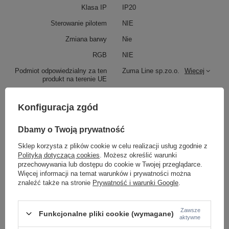
Klasa IP
IP20
Sterowanie pilotem
NIE
Zmiana barwy
Nie
RGB
NIE
Podmiot odpowiedzialny za ten
Zuma Line sp.zo.o.
Więcej
produkt na terenie UE
Konfiguracja zgód
Z tej samej serii:
Dbamy o Twoją prywatność
Sklep korzysta z plików cookie w celu realizacji usług zgodnie z
Polityką dotyczącą cookies
. Możesz określić warunki
przechowywania lub dostępu do cookie w Twojej przeglądarce.
Więcej informacji na temat warunków i prywatności można
znaleźć także na stronie
Prywatność i warunki Google
.
Zawsze
Funkcjonalne pliki cookie (wymagane)
aktywne
Dwupoziomowy żyrandol kryształowy złoty HELIOS
Plafon kryształowy zł