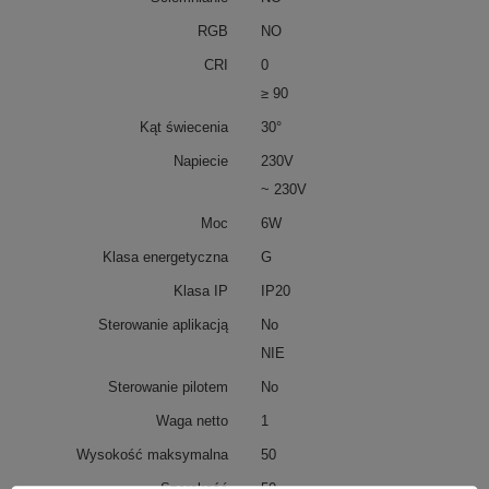
RGB
NO
CRI
0
≥ 90
Kąt świecenia
30°
Napiecie
230V
~ 230V
Moc
6W
Klasa energetyczna
G
Klasa IP
IP20
Sterowanie aplikacją
No
NIE
Sterowanie pilotem
No
Waga netto
1
Wysokość maksymalna
50
Szerokość
50