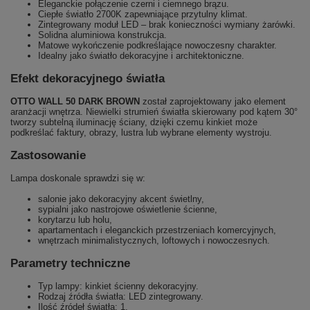
Eleganckie połączenie czerni i ciemnego brązu.
Ciepłe światło 2700K zapewniające przytulny klimat.
Zintegrowany moduł LED – brak konieczności wymiany żarówki.
Solidna aluminiowa konstrukcja.
Matowe wykończenie podkreślające nowoczesny charakter.
Idealny jako światło dekoracyjne i architektoniczne.
Efekt dekoracyjnego światła
OTTO WALL 50 DARK BROWN
został zaprojektowany jako element
aranżacji wnętrza. Niewielki strumień światła skierowany pod kątem 30°
tworzy subtelną iluminację ściany, dzięki czemu kinkiet może
podkreślać faktury, obrazy, lustra lub wybrane elementy wystroju.
Zastosowanie
Lampa doskonale sprawdzi się w:
salonie jako dekoracyjny akcent świetlny,
sypialni jako nastrojowe oświetlenie ścienne,
korytarzu lub holu,
apartamentach i eleganckich przestrzeniach komercyjnych,
wnętrzach minimalistycznych, loftowych i nowoczesnych.
Parametry techniczne
Typ lampy: kinkiet ścienny dekoracyjny.
Rodzaj źródła światła: LED zintegrowany.
Ilość źródeł światła: 1.