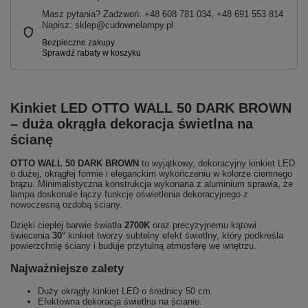
Masz pytania? Zadzwoń: +48 608 781 034, +48 691 553 814
Napisz: sklep@cudownelampy.pl
Kinkiet LED OTTO WALL 50 DARK BROWN
– duża okrągła dekoracja świetlna na
ścianę
OTTO WALL 50 DARK BROWN
to wyjątkowy, dekoracyjny kinkiet LED
o dużej, okrągłej formie i eleganckim wykończeniu w kolorze ciemnego
brązu. Minimalistyczna konstrukcja wykonana z aluminium sprawia, że
lampa doskonale łączy funkcję oświetlenia dekoracyjnego z
nowoczesną ozdobą ściany.
Dzięki ciepłej barwie światła
2700K
oraz precyzyjnemu kątowi
świecenia
30°
kinkiet tworzy subtelny efekt świetlny, który podkreśla
powierzchnię ściany i buduje przytulną atmosferę we wnętrzu.
Najważniejsze zalety
Duży okrągły kinkiet LED o średnicy 50 cm.
Efektowna dekoracja świetlna na ścianie.