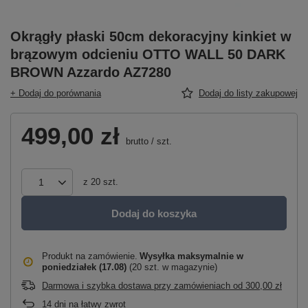
Okrągły płaski 50cm dekoracyjny kinkiet w
brązowym odcieniu OTTO WALL 50 DARK
BROWN Azzardo AZ7280
+ Dodaj do porównania
Dodaj do listy zakupowej
499,00 zł
brutto
/
szt.
z
20
szt.
Dodaj do koszyka
Produkt na zamówienie
Wysyłka maksymalnie
w
poniedziałek (17.08)
(20 szt. w magazynie)
Darmowa i szybka dostawa przy zamówieniach
od
300,00 zł
14
dni na łatwy zwrot