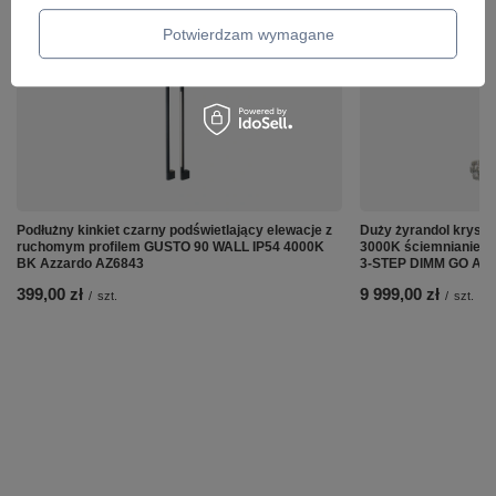
ZOBACZ RÓWNIEŻ
Potwierdzam wymagane
Podłużny kinkiet czarny podświetlający elewacje z
Duży żyrandol krysz
ruchomym profilem GUSTO 90 WALL IP54 4000K
3000K ściemnianie
BK Azzardo AZ6843
3-STEP DIMM GO Azz
399,00 zł
9 999,00 zł
/
szt.
/
szt.