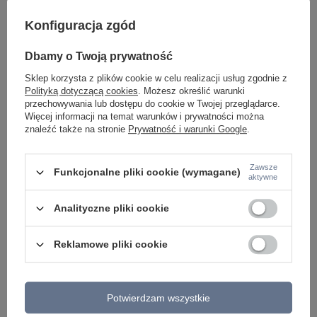
Długość
8
Konfiguracja zgód
Gwarancja w latach
3 YEARS
Dbamy o Twoją prywatność
2
Sklep korzysta z plików cookie w celu realizacji usług zgodnie z
Średnica / szerokość/ długość
8
Polityką dotyczącą cookies
. Możesz określić warunki
50
przechowywania lub dostępu do cookie w Twojej przeglądarce.
Więcej informacji na temat warunków i prywatności można
Regulacja wysokości
Nie
znaleźć także na stronie
Prywatność i warunki Google
.
Wysokość klosza
50
Szerokość klosza
50
Zawsze
Funkcjonalne pliki cookie (wymagane)
aktywne
Promień, kąt świecenia
30°
Analityczne pliki cookie
Bluetooh
NO
Moc (Watt)
6W
Reklamowe pliki cookie
Podmiot odpowiedzialny za ten
Azzardo Sp. z o.o.
Więcej
produkt na terenie UE
Potwierdzam wszystkie