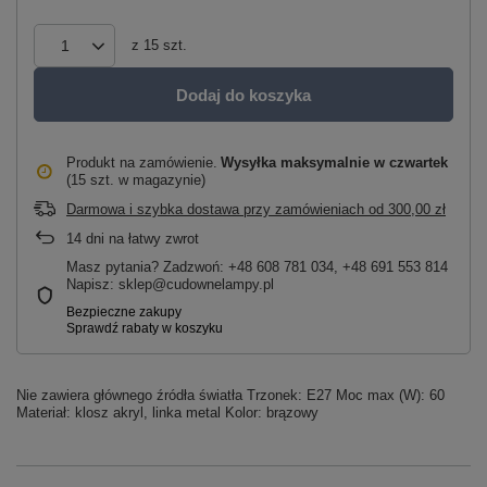
z
15
szt.
Dodaj do koszyka
Produkt na zamówienie
Wysyłka maksymalnie
w czwartek
(15 szt. w magazynie)
Darmowa i szybka dostawa przy zamówieniach
od
300,00 zł
14
dni na łatwy zwrot
Masz pytania? Zadzwoń: +48 608 781 034, +48 691 553 814
Napisz: sklep@cudownelampy.pl
Nie zawiera głównego źródła światła Trzonek: E27 Moc max (W): 60
Materiał: klosz akryl, linka metal Kolor: brązowy