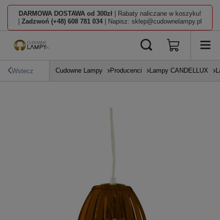
DARMOWA DOSTAWA od 300zł
| Rabaty naliczane w koszyku!
|
Zadzwoń (+48) 608 781 034
| Napisz: sklep@cudownelampy.pl
Cudowne Lampy
Producenci
Lampy CANDELLUX
L
Wstecz