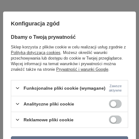
Konfiguracja zgód
Dbamy o Twoją prywatność
Sklep korzysta z plików cookie w celu realizacji usług zgodnie z
Polityką dotyczącą cookies
. Możesz określić warunki
przechowywania lub dostępu do cookie w Twojej przeglądarce.
Potrzebujesz pomocy? Masz pytania lub
Więcej informacji na temat warunków i prywatności można
chcesz lepszą cenę?
znaleźć także na stronie
Prywatność i warunki Google
.
Napisz do nas - doradzimy, odpowiemy
Napisz do nas
szybko i przygotujemy indywidualną ofertę
dopasowaną do Ciebie..
Zawsze
Funkcjonalne pliki cookie (wymagane)
aktywne
Analityczne pliki cookie
Model znajdziesz w kategoriach
Reklamowe pliki cookie
Napisz swoją opinię