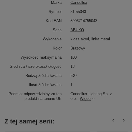
Marka
Candellux
Symbol
31-55043
Kod EAN
5906714755043
Seria
ABUKO
Wykonanie
klosz akryl, linka metal
Kolor
Brązowy
Wysokość maksymalna
100
Średnica / szerokość/ długość
18
Rodzaj źródła światła
E27
Ilość źródeł światła
1
Podmiot odpowiedzialny za ten
Candellux Lighting Sp. z
produkt na terenie UE
o.o.
Więcej
Z tej samej serii: