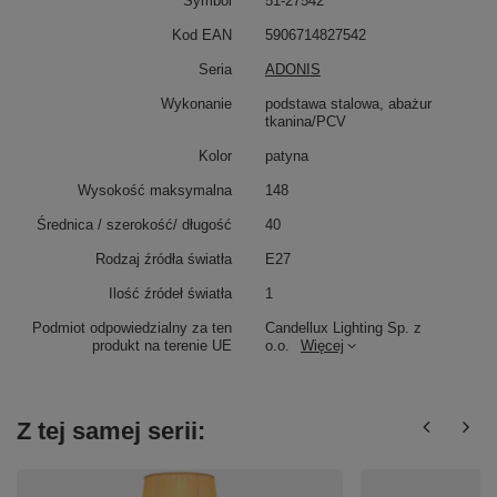
Symbol
51-27542
Kod EAN
5906714827542
Seria
ADONIS
Wykonanie
podstawa stalowa, abażur
tkanina/PCV
Kolor
patyna
Wysokość maksymalna
148
Średnica / szerokość/ długość
40
Rodzaj źródła światła
E27
Ilość źródeł światła
1
Podmiot odpowiedzialny za ten
Candellux Lighting Sp. z
produkt na terenie UE
o.o.
Więcej
Z tej samej serii: