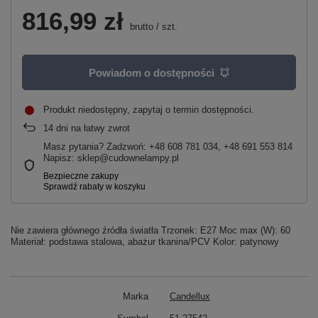
816,99 zł
brutto
/
szt.
Powiadom o dostępności
Produkt niedostępny, zapytaj o termin dostępności
14
dni na łatwy zwrot
Masz pytania? Zadzwoń: +48 608 781 034, +48 691 553 814
Napisz: sklep@cudownelampy.pl
Nie zawiera głównego źródła światła Trzonek: E27 Moc max (W): 60
Materiał: podstawa stalowa, abażur tkanina/PCV Kolor: patynowy
Marka
Candellux