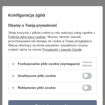
Konfiguracja zgód
Dbamy o Twoją prywatność
Sklep korzysta z plików cookie w celu realizacji usług zgodnie z
Polityką dotyczącą cookies
. Możesz określić warunki
Potrzebujesz pomocy? Masz pytania lub
przechowywania lub dostępu do cookie w Twojej przeglądarce.
chcesz lepszą cenę?
Więcej informacji na temat warunków i prywatności można
znaleźć także na stronie
Prywatność i warunki Google
.
Napisz do nas - doradzimy, odpowiemy
Napisz do nas
szybko i przygotujemy indywidualną ofertę
dopasowaną do Ciebie..
Zawsze
Funkcjonalne pliki cookie (wymagane)
aktywne
Analityczne pliki cookie
Model znajdziesz w kategoriach
Reklamowe pliki cookie
Napisz swoją opinię