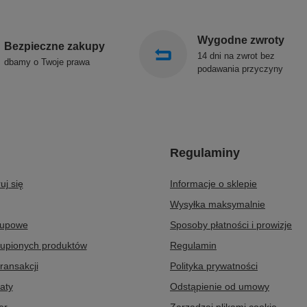
Wygodne zwroty
Bezpieczne zakupy
14 dni na zwrot bez
dbamy o Twoje prawa
podawania przyczyny
Regulaminy
uj się
Informacje o sklepie
Wysyłka maksymalnie
kupowe
Sposoby płatności i prowizje
kupionych produktów
Regulamin
transakcji
Polityka prywatności
aty
Odstąpienie od umowy