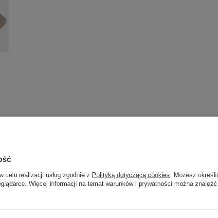
ość
w celu realizacji usług zgodnie z
Polityką dotyczącą cookies
. Możesz określi
eglądarce. Więcej informacji na temat warunków i prywatności można znaleźć