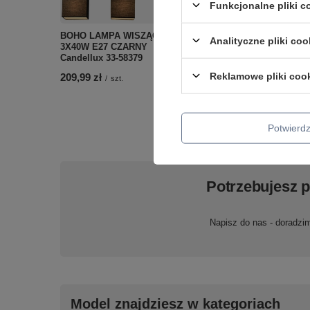
Funkcjonalne pliki 
BOHO LAMPA WISZĄCA
Analityczne pliki coo
3X40W E27 CZARNY
LAMPA WISZĄCA KIOTO 
Candellux 33-58379
CZARNY 130x18x18
Reklamowe pliki coo
209,99 zł
Candellux 50101217
/
szt.
439,99 zł
/
szt.
Potwier
Potrzebujesz 
Napisz do nas - doradzi
Model znajdziesz w kategoriach