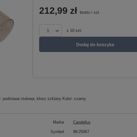
212,99 zł
brutto
/
szt.
z
10
szt.
Dodaj do koszyka
: podstawa stalowa, klosz szklany Kolor: czarny
Marka
Candellux
Symbol
98-25067