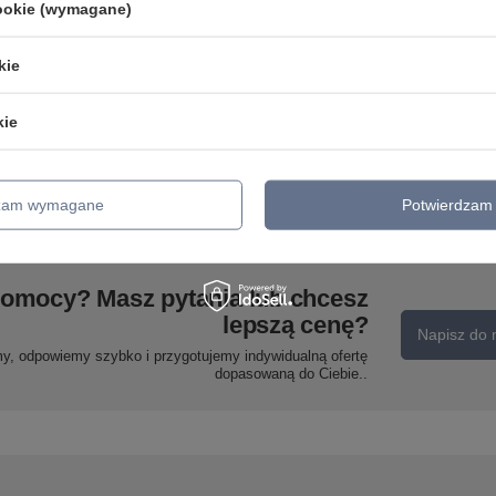
cookie (wymagane)
kie
1
BIRD LAMPA KINKIET 5W
VENUS LAMPA
LED 4000K IQ KIDS Z
GABINETOWA 1X60W E27
kie
PRZEWODEM Z WŁ. I
BIAŁY Candellux 41-78322
WTYCZKĄ RÓŻOWY
168,99 zł
/
szt.
Candellux 21-85054
175,99 zł
/
szt.
dzam wymagane
Potwierdzam 
pomocy? Masz pytania lub chcesz
lepszą cenę?
Napisz do 
my, odpowiemy szybko i przygotujemy indywidualną ofertę
dopasowaną do Ciebie..