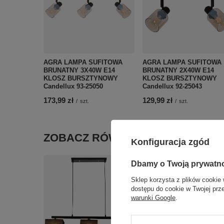
AGRA LAMPA SUFITOWA
AGRA LAMPA SUFITOWA
BRUNATNY 3X40W E14
BRUNATNY 2X40W E14
KLOSZ BURSZTYNOWY
KLOSZ BURSZTYNOWY
Candellux 93-25050
Candellux 92-25043
173,99 zł
129,99 zł
/
szt.
/
szt.
ZOBACZ RÓWNIEŻ
Konfiguracja zgód
Dbamy o Twoją prywatn
Sklep korzysta z plików cookie 
dostępu do cookie w Twojej prz
warunki Google
.