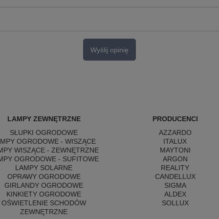
Wyślij opinię
LAMPY ZEWNĘTRZNE
PRODUCENCI
SŁUPKI OGRODOWE
AZZARDO
AMPY OGRODOWE - WISZĄCE
ITALUX
MPY WISZĄCE - ZEWNĘTRZNE
MAYTONI
MPY OGRODOWE - SUFITOWE
ARGON
LAMPY SOLARNE
REALITY
OPRAWY OGRODOWE
CANDELLUX
GIRLANDY OGRODOWE
SIGMA
KINKIETY OGRODOWE
ALDEX
OŚWIETLENIE SCHODÓW
SOLLUX
ZEWNĘTRZNE