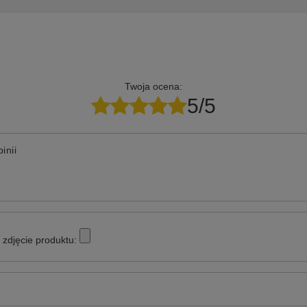
Twoja ocena:
5/5
inii
zdjęcie produktu: