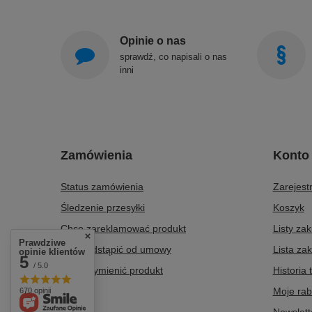
Opinie o nas
sprawdź, co napisali o nas
inni
Zamówienia
Konto
Status zamówienia
Zarejestr
Śledzenie przesyłki
Koszyk
Chcę zareklamować produkt
Listy za
Prawdziwe
Chcę odstąpić od umowy
Lista za
opinie klientów
5
/ 5.0
Chcę wymienić produkt
Historia 
Kontakt
Moje rab
670 opinii