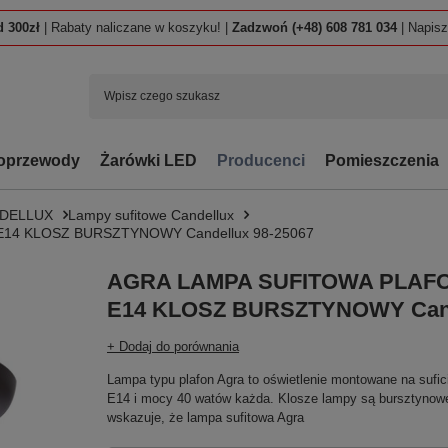
 300zł
| Rabaty naliczane w koszyku! |
Zadzwoń (+48) 608 781 034
| Napis
oprzewody
Żarówki LED
Producenci
Pomieszczenia
NDELLUX
Lampy sufitowe Candellux
14 KLOSZ BURSZTYNOWY Candellux 98-25067
AGRA LAMPA SUFITOWA PLAF
E14 KLOSZ BURSZTYNOWY Cande
+ Dodaj do porównania
Lampa typu plafon Agra to oświetlenie montowane na suficie
E14 i mocy 40 watów każda. Klosze lampy są bursztynowe,
wskazuje, że lampa sufitowa Agra