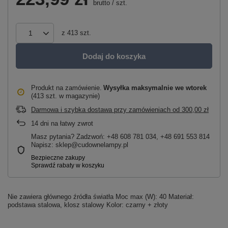
brutto
/
szt.
z
413
szt.
Dodaj do koszyka
Produkt na zamówienie
Wysyłka maksymalnie
we wtorek
(413 szt. w magazynie)
Darmowa i szybka dostawa przy zamówieniach
od
300,00 zł
14
dni na łatwy zwrot
Masz pytania? Zadzwoń: +48 608 781 034, +48 691 553 814
Napisz: sklep@cudownelampy.pl
Nie zawiera głównego źródła światła Moc max (W): 40 Materiał:
podstawa stalowa, klosz stalowy Kolor: czarny + złoty