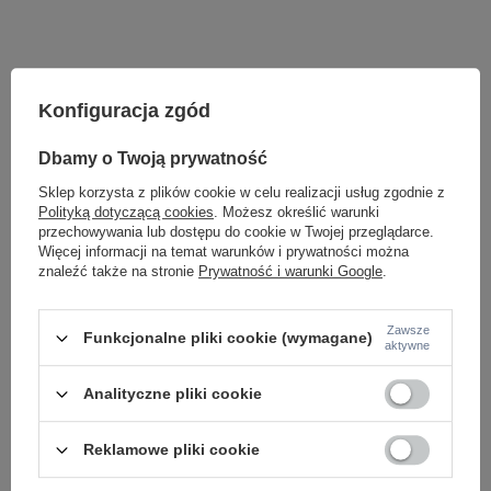
Konfiguracja zgód
Dbamy o Twoją prywatność
Sklep korzysta z plików cookie w celu realizacji usług zgodnie z
Polityką dotyczącą cookies
. Możesz określić warunki
przechowywania lub dostępu do cookie w Twojej przeglądarce.
Więcej informacji na temat warunków i prywatności można
Potrzebujesz pomocy? Masz pytania lub
znaleźć także na stronie
Prywatność i warunki Google
.
chcesz lepszą cenę?
Napisz do nas - doradzimy, odpowiemy
Napisz do nas
szybko i przygotujemy indywidualną ofertę
Zawsze
Funkcjonalne pliki cookie (wymagane)
dopasowaną do Ciebie..
aktywne
Analityczne pliki cookie
Model znajdziesz w kategoriach
Reklamowe pliki cookie