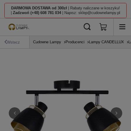
DARMOWA DOSTAWA od 300zł
| Rabaty naliczane w koszyku!
|
Zadzwoń (+48) 608 781 034
| Napisz: sklep@cudownelampy.pl
Cudowne Lampy
Producenci
Lampy CANDELLUX
L
Wstecz