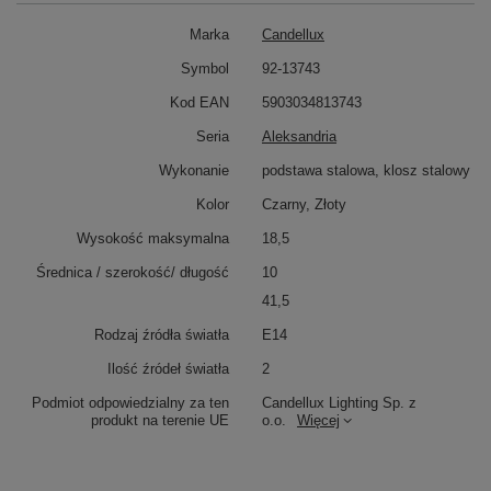
Marka
Candellux
Symbol
92-13743
Kod EAN
5903034813743
Seria
Aleksandria
Wykonanie
podstawa stalowa, klosz stalowy
Kolor
Czarny, Złoty
Wysokość maksymalna
18,5
Średnica / szerokość/ długość
10
41,5
Rodzaj źródła światła
E14
Ilość źródeł światła
2
Podmiot odpowiedzialny za ten
Candellux Lighting Sp. z
produkt na terenie UE
o.o.
Więcej